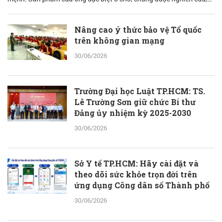
bào chế từ đam mê nhưng được quán chiếu qua lăng kính khoa học
với cơ sở lý luận vững vàng.
Nâng cao ý thức bảo vệ Tổ quốc
trên không gian mạng
30/06/2026
Trường Đại học Luật TP.HCM: TS.
Lê Trường Sơn giữ chức Bí thư
Đảng ủy nhiệm kỳ 2025-2030
30/06/2026
Sở Y tế TP.HCM: Hãy cài đặt và
theo dõi sức khỏe trọn đời trên
ứng dụng Công dân số Thành phố
30/06/2026