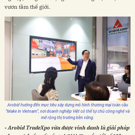
vươn tầm thế giới.
Arobid hướng đến mục tiêu xây dựng mô hình thương mại toàn cầu
“Make in Vietnam”, nơi doanh nghiệp Việt có thể tự chủ công nghệ và
mở rộng thị trường bền vững.
-
Arobid TradeXpo vừa được vinh danh là giải pháp