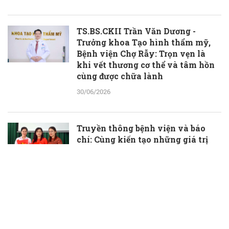
TS.BS.CKII Trần Văn Dương -
Trưởng khoa Tạo hình thẩm mỹ,
Bệnh viện Chợ Rẫy: Trọn vẹn là
khi vết thương cơ thể và tâm hồn
cùng được chữa lành
30/06/2026
Truyền thông bệnh viện và báo
chí: Cùng kiến tạo những giá trị
thầm lặng, đầy ý nghĩa
30/06/2026
TS.BS Phạm Hữu Đoàn được bổ
nhiệm làm Phó Giám đốc Bệnh
viện Đa khoa Bà Rịa