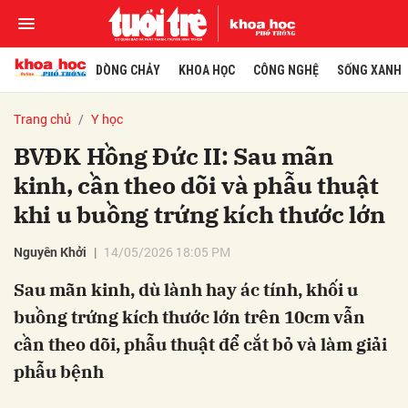
DÒNG CHẢY
KHOA HỌC
CÔNG NGHỆ
SỐNG XANH
Trang chủ
Y học
BVĐK Hồng Đức II: Sau mãn
kinh, cần theo dõi và phẫu thuật
khi u buồng trứng kích thước lớn
Nguyên Khởi
14/05/2026 18:05 PM
Sau mãn kinh, dù lành hay ác tính, khối u
buồng trứng kích thước lớn trên 10cm vẫn
cần theo dõi, phẫu thuật để cắt bỏ và làm giải
phẫu bệnh