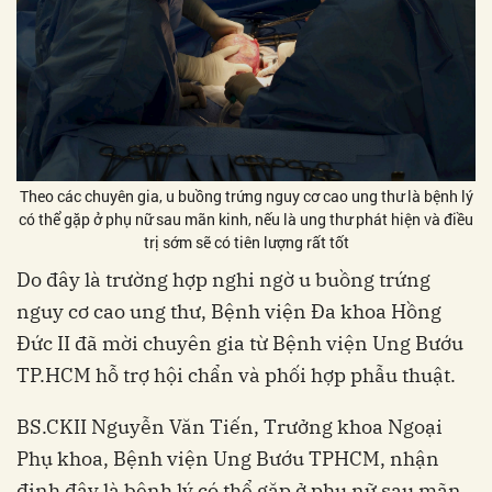
Theo các chuyên gia, u buồng trứng nguy cơ cao ung thư là bệnh lý
có thể gặp ở phụ nữ sau mãn kinh, nếu là ung thư phát hiện và điều
trị sớm sẽ có tiên lượng rất tốt
Do đây là trường hợp nghi ngờ u buồng trứng
nguy cơ cao ung thư, Bệnh viện Đa khoa Hồng
Đức II đã mời chuyên gia từ Bệnh viện Ung Bướu
TP.HCM hỗ trợ hội chẩn và phối hợp phẫu thuật.
BS.CKII Nguyễn Văn Tiến, Trưởng khoa Ngoại
Phụ khoa, Bệnh viện Ung Bướu TPHCM, nhận
định đây là bệnh lý có thể gặp ở phụ nữ sau mãn