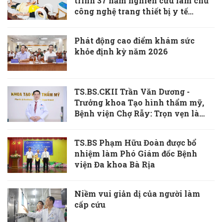
trình 37 năm nghiên cứu làm chủ
công nghệ trang thiết bị y tế
“Made in Vietnam”
Phát động cao điểm khám sức
khỏe định kỳ năm 2026
TS.BS.CKII Trần Văn Dương -
Trưởng khoa Tạo hình thẩm mỹ,
Bệnh viện Chợ Rẫy: Trọn vẹn là
khi vết thương cơ thể và tâm hồn
cùng được chữa lành
TS.BS Phạm Hữu Đoàn được bổ
nhiệm làm Phó Giám đốc Bệnh
viện Đa khoa Bà Rịa
Niềm vui giản dị của người làm
cấp cứu