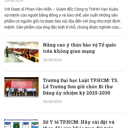
30/06/2026
Với Dược sĩ Phan Văn Hiển – Giám đốc Công ty TNHH Vạn Xuân,
sứ mệnh cứu người bằng đông y và bào chế, sản xuất những sản
phẩm có nguồn gốc từ dược liệu nội địa đến với ông như một định
mệnh. Sản phẩm của ông đặc biệt ở chỗ, chúng được nghiên cứu,
bào chế từ đam mê nhưng được quán chiếu qua lăng kính khoa học
với cơ sở lý luận vững vàng.
Nâng cao ý thức bảo vệ Tổ quốc
trên không gian mạng
30/06/2026
Trường Đại học Luật TP.HCM: TS.
Lê Trường Sơn giữ chức Bí thư
Đảng ủy nhiệm kỳ 2025-2030
30/06/2026
Sở Y tế TP.HCM: Hãy cài đặt và