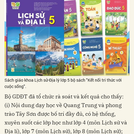
Sách giáo khoa Lịch sử-Địa lý lớp 5 bộ sách "Kết nối tri thức với
cuộc sống".
Bộ GDĐT đã tổ chức rà soát và kết quả cho thấy:
(i) Nội dung dạy học về Quang Trung và phong
trào Tây Sơn được bố trí đầy đủ, có hệ thống,
xuyên suốt các lớp học như lớp 4 (môn Lịch sử và
Địa lí), lớp 7 (môn Lịch sử), lớp 8 (môn Lịch sử);