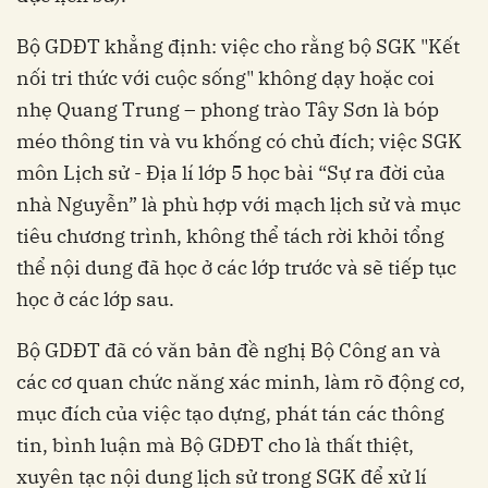
Bộ GDĐT khẳng định: việc cho rằng bộ SGK "Kết
nối tri thức với cuộc sống" không dạy hoặc coi
nhẹ Quang Trung – phong trào Tây Sơn là bóp
méo thông tin và vu khống có chủ đích; việc SGK
môn Lịch sử - Địa lí lớp 5 học bài “Sự ra đời của
nhà Nguyễn” là phù hợp với mạch lịch sử và mục
tiêu chương trình, không thể tách rời khỏi tổng
thể nội dung đã học ở các lớp trước và sẽ tiếp tục
học ở các lớp sau.
Bộ GDĐT đã có văn bản đề nghị Bộ Công an và
các cơ quan chức năng xác minh, làm rõ động cơ,
mục đích của việc tạo dựng, phát tán các thông
tin, bình luận mà Bộ GDĐT cho là thất thiệt,
xuyên tạc nội dung lịch sử trong SGK để xử lí