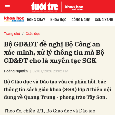
DÒNG CHẢY
KHOA HỌC
CÔNG NGHỆ
SỐNG XANH
Trang chủ
Giáo dục
Bộ GD&ĐT đề nghị Bộ Công an
xác minh, xử lý thông tin mà Bộ
GD&ĐT cho là xuyên tạc SGK
Hoàng Nguyễn
02/01/2026 23:02 PM
Bộ Giáo dục và Đào tạo vừa có phản hồi, bác
thông tin sách giáo khoa (SGK) lớp 5 thiếu nội
dung về Quang Trung - phong trào Tây Sơn.
Theo đó, chiều 2/1, Bộ Giáo dục và Đào tạo