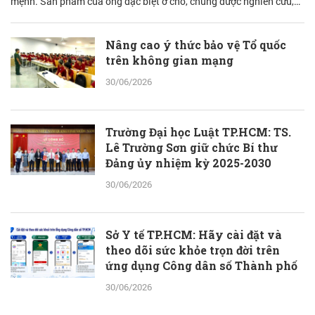
mệnh. Sản phẩm của ông đặc biệt ở chỗ, chúng được nghiên cứu,
bào chế từ đam mê nhưng được quán chiếu qua lăng kính khoa học
với cơ sở lý luận vững vàng.
Nâng cao ý thức bảo vệ Tổ quốc
trên không gian mạng
30/06/2026
Trường Đại học Luật TP.HCM: TS.
Lê Trường Sơn giữ chức Bí thư
Đảng ủy nhiệm kỳ 2025-2030
30/06/2026
Sở Y tế TP.HCM: Hãy cài đặt và
theo dõi sức khỏe trọn đời trên
ứng dụng Công dân số Thành phố
30/06/2026