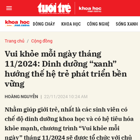
DÒNG CHẢY
KHOA HỌC
CÔNG NGHỆ
SỐNG XANH
Trang chủ
Cộng đồng
Vui khỏe mỗi ngày tháng
11/2024: Dinh dưỡng “xanh”
hướng thế hệ trẻ phát triển bền
vững
HOÀNG NGUYỄN
22/11/2024 10:24 AM
Nhằm giúp giới trẻ, nhất là các sinh viên có
chế độ dinh dưỡng khoa học và có hệ tiêu hóa
khỏe mạnh, chương trình “Vui khỏe mỗi
ngày” tháng 11/2024 sẽ được tổ chức với chủ