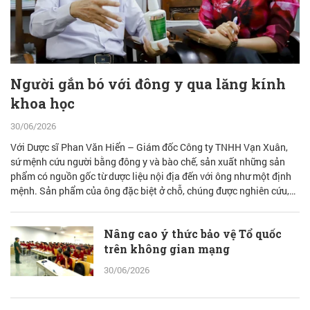
Người gắn bó với đông y qua lăng kính
khoa học
30/06/2026
Với Dược sĩ Phan Văn Hiển – Giám đốc Công ty TNHH Vạn Xuân,
sứ mệnh cứu người bằng đông y và bào chế, sản xuất những sản
phẩm có nguồn gốc từ dược liệu nội địa đến với ông như một định
mệnh. Sản phẩm của ông đặc biệt ở chỗ, chúng được nghiên cứu,
bào chế từ đam mê nhưng được quán chiếu qua lăng kính khoa học
với cơ sở lý luận vững vàng.
Nâng cao ý thức bảo vệ Tổ quốc
trên không gian mạng
30/06/2026