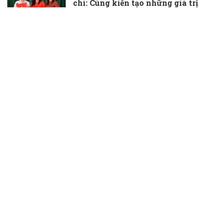
chí: Cùng kiến tạo những giá trị
thầm lặng, đầy ý nghĩa
30/06/2026
TS.BS Phạm Hữu Đoàn được bổ
nhiệm làm Phó Giám đốc Bệnh
viện Đa khoa Bà Rịa
30/06/2026
Bí quyết chăm sóc sức khỏe chủ
động sau tuổi 30 của phụ nữ
30/06/2026
Niềm vui giản dị của người làm
cấp cứu