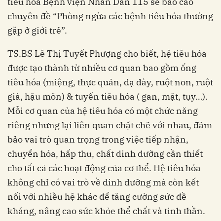
tiêu hóa Bệnh viện Nhân Dân 115 sẽ báo cáo
chuyên đề “Phòng ngừa các bệnh tiêu hóa thường
gặp ở giới trẻ”.
TS.BS Lê Thị Tuyết Phượng cho biết, hệ tiêu hóa
được tạo thành từ nhiều cơ quan bao gồm ống
tiêu hóa (miệng, thực quản, dạ dày, ruột non, ruột
già, hậu môn) & tuyến tiêu hóa ( gan, mật, tụy…).
Mỗi cơ quan của hệ tiêu hóa có một chức năng
riêng nhưng lại liên quan chặt chẽ với nhau, đảm
bảo vai trò quan trọng trong việc tiếp nhận,
chuyển hóa, hấp thu, chất dinh dưỡng cần thiết
cho tất cả các hoạt động của cơ thể. Hệ tiêu hóa
không chỉ có vai trò về dinh dưỡng mà còn kết
nối với nhiều hệ khác để tăng cường sức đề
kháng, nâng cao sức khỏe thể chất và tinh thần.