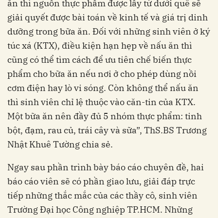
ăn thì nguồn thực phẩm được lấy từ dưới quê sẽ
giải quyết được bài toán về kinh tế và giá trị dinh
dưỡng trong bữa ăn. Đối với những sinh viên ở ký
túc xá (KTX), điều kiện hạn hẹp về nấu ăn thì
cũng có thể tìm cách để ưu tiên chế biến thực
phẩm cho bữa ăn nếu nơi ở cho phép dùng nồi
cơm điện hay lò vi sóng. Còn không thể nấu ăn
thì sinh viên chỉ lệ thuộc vào căn-tin của KTX.
Một bữa ăn nên đầy đủ 5 nhóm thực phẩm: tinh
bột, đạm, rau củ, trái cây và sữa”, ThS.BS Trương
Nhật Khuê Tường chia sẻ.
Ngay sau phần trình bày báo cáo chuyên đề, hai
báo cáo viên sẽ có phần giao lưu, giải đáp trực
tiếp những thắc mắc của các thầy cô, sinh viên
Trường Đại học Công nghiệp TP.HCM. Những