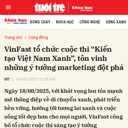
DÒNG CHẢY
KHOA HỌC
CÔNG NGHỆ
SỐNG XANH
Trang chủ
Cộng đồng
VinFast tổ chức cuộc thi “Kiến
tạo Việt Nam Xanh”, tôn vinh
những ý tưởng marketing đột phá
MT
19/08/2025 10:56 AM
Ngày 18/08/2025, với khát vọng lan tỏa mạnh
mẽ thông điệp về di chuyển xanh, phát triển
bền vững, hướng tới tương lai xanh và cuộc
sống tốt đẹp hơn cho mọi người, VinFast công
bố tổ chức cuộc thi sáng tạo ý tưởng