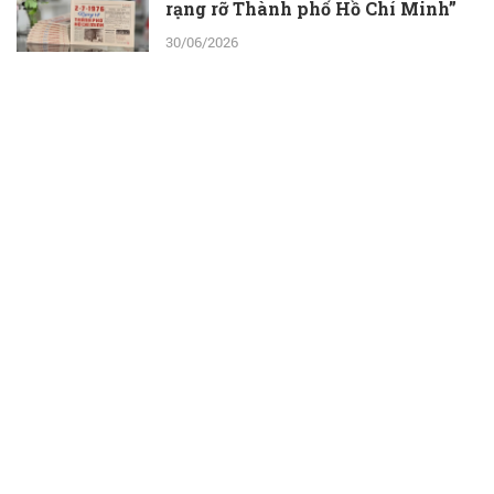
rạng rỡ Thành phố Hồ Chí Minh”
30/06/2026
ThS.BS.CKII Cao Hoài Tuấn Anh -
Phó Giám đốc Bệnh viện Nhân dân
115: Nỗ lực tới cùng để giành lại sự
sống cho người bệnh
30/06/2026
Một ngày ở Công viên nước Đầm
Sen: Con vui chơi, ba mẹ thêm thời
gian bên nhau
30/06/2026
Bệnh viện Mắt TP.HCM: Phát triển
hệ sinh thái phẫu thuật khúc xạ