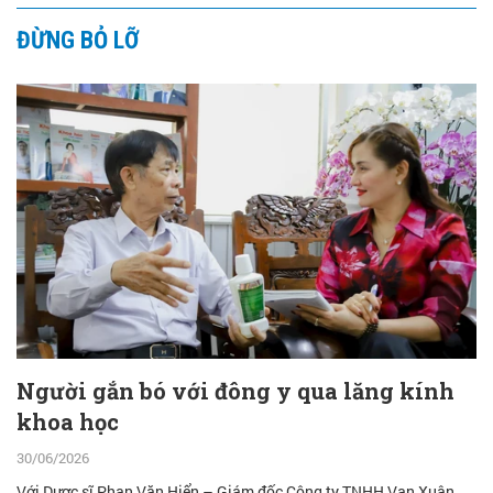
ĐỪNG BỎ LỠ
Người gắn bó với đông y qua lăng kính
khoa học
30/06/2026
Với Dược sĩ Phan Văn Hiển – Giám đốc Công ty TNHH Vạn Xuân,