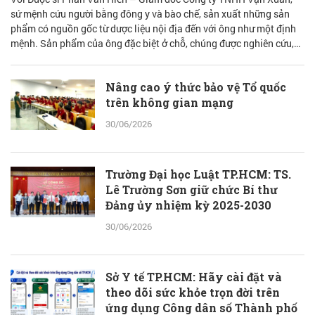
sứ mệnh cứu người bằng đông y và bào chế, sản xuất những sản
phẩm có nguồn gốc từ dược liệu nội địa đến với ông như một định
mệnh. Sản phẩm của ông đặc biệt ở chỗ, chúng được nghiên cứu,
bào chế từ đam mê nhưng được quán chiếu qua lăng kính khoa học
với cơ sở lý luận vững vàng.
Nâng cao ý thức bảo vệ Tổ quốc
trên không gian mạng
30/06/2026
Trường Đại học Luật TP.HCM: TS.
Lê Trường Sơn giữ chức Bí thư
Đảng ủy nhiệm kỳ 2025-2030
30/06/2026
Sở Y tế TP.HCM: Hãy cài đặt và
theo dõi sức khỏe trọn đời trên
ứng dụng Công dân số Thành phố