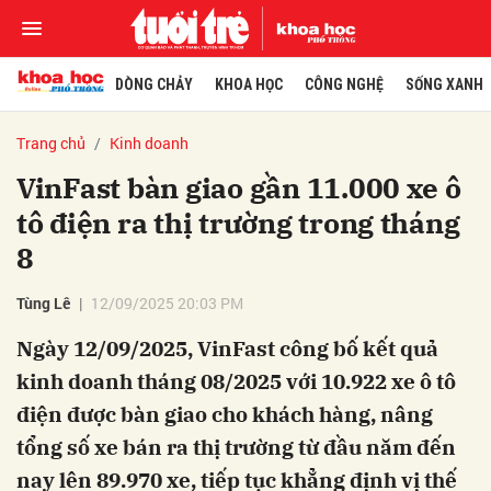
DÒNG CHẢY
KHOA HỌC
CÔNG NGHỆ
SỐNG XANH
Trang chủ
Kinh doanh
VinFast bàn giao gần 11.000 xe ô
tô điện ra thị trường trong tháng
8
Tùng Lê
12/09/2025 20:03 PM
Ngày 12/09/2025, VinFast công bố kết quả
kinh doanh tháng 08/2025 với 10.922 xe ô tô
điện được bàn giao cho khách hàng, nâng
tổng số xe bán ra thị trường từ đầu năm đến
nay lên 89.970 xe, tiếp tục khẳng định vị thế