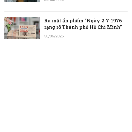
Ra mắt ấn phẩm “Ngày 2-7-1976
rạng rỡ Thành phố Hồ Chí Minh”
30/06/2026
ThS.BS.CKII Cao Hoài Tuấn Anh -
Phó Giám đốc Bệnh viện Nhân dân
115: Nỗ lực tới cùng để giành lại sự
sống cho người bệnh
30/06/2026
Một ngày ở Công viên nước Đầm
Sen: Con vui chơi, ba mẹ thêm thời
gian bên nhau
30/06/2026