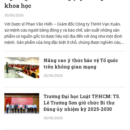
khoa học
30/06/2026
Với Dược sĩ Phan Văn Hiển – Giám đốc Công ty TNHH Vạn Xuân,
sứ mệnh cứu người bằng đông y và bào chế, sản xuất những sản
phẩm có nguồn gốc từ dược liệu nội địa đến với ông như một định
mệnh. Sản phẩm của ông đặc biệt ở chỗ, chúng được nghiên cứu,
bào chế từ đam mê nhưng được quán chiếu qua lăng kính khoa học
với cơ sở lý luận vững vàng.
Nâng cao ý thức bảo vệ Tổ quốc
trên không gian mạng
30/06/2026
Trường Đại học Luật TP.HCM: TS.
Lê Trường Sơn giữ chức Bí thư
Đảng ủy nhiệm kỳ 2025-2030
30/06/2026