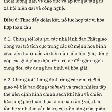
thoái lưỡng nan về đạo đức và áp lực gia tăng từ
xã hội hiện đại và công nghệ.
Điều 6: Thúc đẩy đoàn kết, nỗ lực hợp tác vì hòa
hợp toàn cầu
6.1. Chúng tôi kêu gọi các nhà lãnh đạo Phật giáo
đóng vai trò tích cực trong các sứ mệnh hòa bình
của Liên hợp quốc và diễn đàn liên tôn giáo, đóng
góp các giải pháp dựa trên trí tuệ để ngăn ngừa
xung đột, xây dựng hòa bình và hòa giải.
6.2. Chúng tôi khẳng định rằng các giá trị Phật
giáo về bất bạo động (
ahiṃsā
) và trách nhiệm tập
thể nên định hình chính sách khí hậu và chiến
lược ứng phó thảm họa, đảm bảo rằng việc bảo
tồn hệ sinh thái vẫn là trụ cột nền tảng của quản