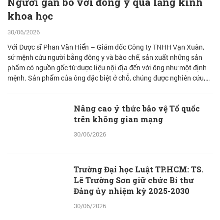
Người gắn bó với đông y qua lăng kính
khoa học
30/06/2026
Với Dược sĩ Phan Văn Hiển – Giám đốc Công ty TNHH Vạn Xuân,
sứ mệnh cứu người bằng đông y và bào chế, sản xuất những sản
phẩm có nguồn gốc từ dược liệu nội địa đến với ông như một định
mệnh. Sản phẩm của ông đặc biệt ở chỗ, chúng được nghiên cứu,
bào chế từ đam mê nhưng được quán chiếu qua lăng kính khoa học
với cơ sở lý luận vững vàng.
Nâng cao ý thức bảo vệ Tổ quốc
trên không gian mạng
30/06/2026
Trường Đại học Luật TP.HCM: TS.
Lê Trường Sơn giữ chức Bí thư
Đảng ủy nhiệm kỳ 2025-2030
30/06/2026