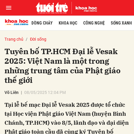
DÒNG CHẢY
KHOA HỌC
CÔNG NGHỆ
SỐNG XANH
Trang chủ
Đời sống
Tuyên bố TP.HCM Đại lễ Vesak
2025: Việt Nam là một trong
những trung tâm của Phật giáo
thế giới
Võ Liên
08/05/2025 12:04 PM
Tại lễ bế mạc Đại lễ Vesak 2025 được tổ chức
tại Học viện Phật giáo Việt Nam (huyện Bình
Chánh, TP.HCM) vào 8/5, lãnh đạo và đại diện
Phật giáo toàn cầu đã cùng ký Tuyên bố