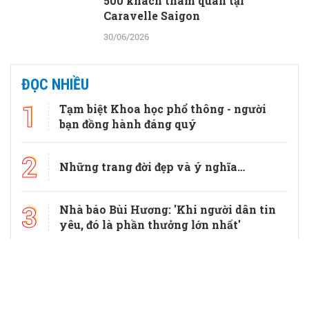
500 khách tham quan tại
Caravelle Saigon
30/06/2026
TS.BS.CKII Trần Văn Dương -
Trưởng khoa Tạo hình thẩm mỹ,
Bệnh viện Chợ Rẫy: Trọn vẹn là
khi vết thương cơ thể và tâm hồn
cùng được chữa lành
30/06/2026
Truyền thông bệnh viện và báo
chí: Cùng kiến tạo những giá trị
thầm lặng, đầy ý nghĩa
30/06/2026