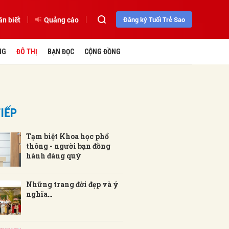
ần biết
Quảng cáo
Đăng ký Tuổi Trẻ Sao
NG
ĐÔ THỊ
BẠN ĐỌC
CỘNG ĐỒNG
IẾP
Tạm biệt Khoa học phổ
thông - người bạn đồng
hành đáng quý
Những trang đời đẹp và ý
nghĩa…