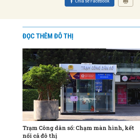
Chia sẻ Facebook
ĐỌC THÊM ĐÔ THỊ
Trạm Công dân số: Chạm màn hình, kết
nối cả đô thị