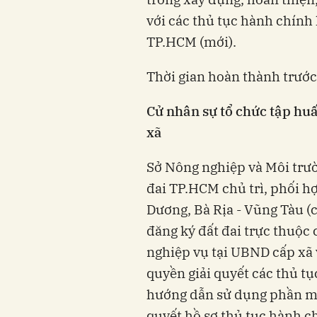
với các thủ tục hành chính 
TP.HCM (mới).
Thời gian hoàn thành trướ
Cử nhân sự tổ chức tập hu
xã
Sở Nông nghiệp và Môi trư
đai TP.HCM chủ trì, phối h
Dương, Bà Rịa - Vũng Tàu (
đăng ký đất đai trực thuộc
nghiệp vụ tại UBND cấp xã v
quyền giải quyết các thủ tụ
hướng dẫn sử dụng phần mề
quyết hồ sơ thủ tục hành c