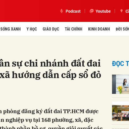
Podcast
Youtube
C
SỐNG XANH
Y HỌC
GIÁO DỤC
TÀI CHÍNH
KINH DOANH
ĐỜI SỐ
n sự chi nhánh đất đai
ĐỌC T
xã hướng dẫn cấp sổ đỏ
n phòng đăng ký đất đai TP.HCM được
n nghiệp vụ tại 168 phường, xã, đặc
, thành phần hồ sơ, quyền giải quyết các