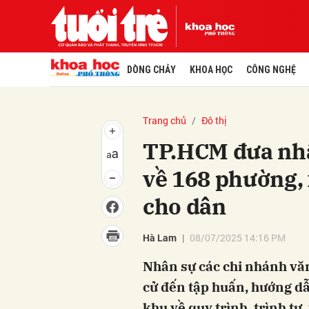
DÒNG CHẢY
KHOA HỌC
CÔNG NGHỆ
Trang chủ
Đô thị
TP.HCM đưa nhâ
về 168 phường, 
cho dân
Hà Lam
08/07/2025 14:16 PM
Nhân sự các chi nhánh vă
cử đến tập huấn, hướng dẫ
khu về quy trình, trình tự