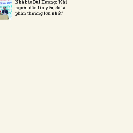
Nhà báo Bùi Hương: 'Khi
người dân tin yêu, đó là
phần thưởng lớn nhất'