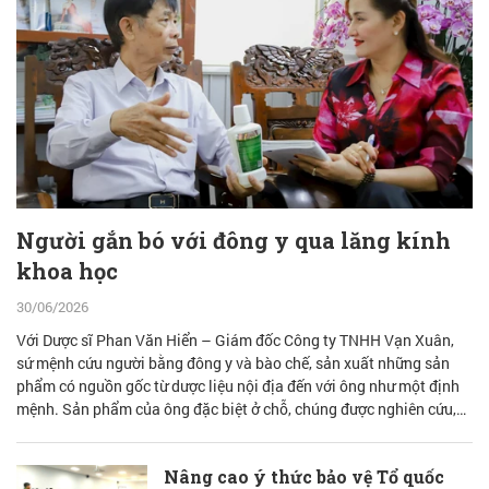
Người gắn bó với đông y qua lăng kính
khoa học
30/06/2026
Với Dược sĩ Phan Văn Hiển – Giám đốc Công ty TNHH Vạn Xuân,
sứ mệnh cứu người bằng đông y và bào chế, sản xuất những sản
phẩm có nguồn gốc từ dược liệu nội địa đến với ông như một định
mệnh. Sản phẩm của ông đặc biệt ở chỗ, chúng được nghiên cứu,
bào chế từ đam mê nhưng được quán chiếu qua lăng kính khoa học
với cơ sở lý luận vững vàng.
Nâng cao ý thức bảo vệ Tổ quốc