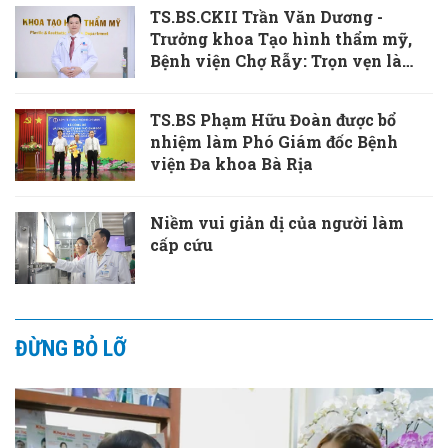
TS.BS.CKII Trần Văn Dương -
Trưởng khoa Tạo hình thẩm mỹ,
Bệnh viện Chợ Rẫy: Trọn vẹn là
khi vết thương cơ thể và tâm hồn
cùng được chữa lành
TS.BS Phạm Hữu Đoàn được bổ
nhiệm làm Phó Giám đốc Bệnh
viện Đa khoa Bà Rịa
Niềm vui giản dị của người làm
cấp cứu
ĐỪNG BỎ LỠ