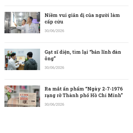
Niềm vui giản dị của người làm
cấp cứu
30/06/2026
Gạt sĩ diện, tìm lại “bản lĩnh đàn
ông”
30/06/2026
Ra mắt ấn phẩm “Ngày 2-7-1976
rạng rỡ Thành phố Hồ Chí Minh”
30/06/2026
ThS.BS.CKII Cao Hoài Tuấn Anh -
Phó Giám đốc Bệnh viện Nhân dân