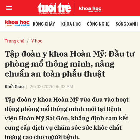
DÒNG CHẢY
KHOA HỌC
CÔNG NGHỆ
SỐNG XANH
Trang chủ
Y học
Tập đoàn y khoa Hoàn Mỹ: Đầu tư
phòng mổ thông minh, nâng
chuẩn an toàn phẫu thuật
Khởi Giao
26/03/2026 06:33 AM
Tập đoàn y khoa Hoàn Mỹ vừa đưa vào hoạt
động phòng mổ thông minh mới tại Bệnh
viện Hoàn Mỹ Sài Gòn, khẳng định cam kết
cung cấp dịch vụ chăm sóc sức khỏe chất
lượng cao cho người bệnh.