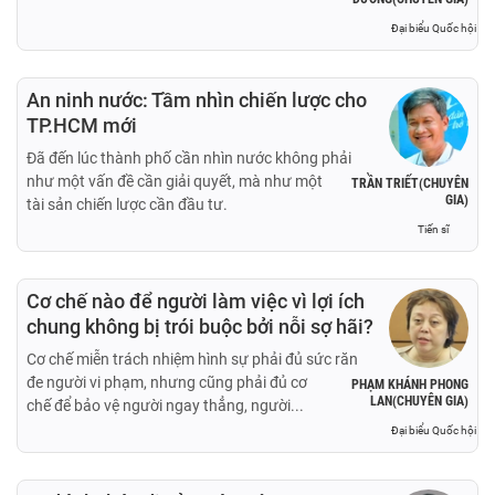
Đại biểu Quốc hội
An ninh nước: Tầm nhìn chiến lược cho
TP.HCM mới
Đã đến lúc thành phố cần nhìn nước không phải
như một vấn đề cần giải quyết, mà như một
TRẦN TRIẾT(CHUYÊN
GIA)
tài sản chiến lược cần đầu tư.
Tiến sĩ
Cơ chế nào để người làm việc vì lợi ích
chung không bị trói buộc bởi nỗi sợ hãi?
Cơ chế miễn trách nhiệm hình sự phải đủ sức răn
đe người vi phạm, nhưng cũng phải đủ cơ
PHẠM KHÁNH PHONG
LAN(CHUYÊN GIA)
chế để bảo vệ người ngay thẳng, người...
Đại biểu Quốc hội