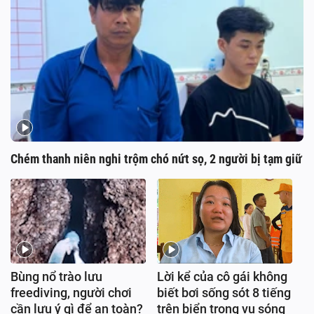
Chém thanh niên nghi trộm chó nứt sọ, 2 người bị tạm giữ
Bùng nổ trào lưu
Lời kể của cô gái không
freediving, người chơi
biết bơi sống sót 8 tiếng
cần lưu ý gì để an toàn?
trên biển trong vụ sóng