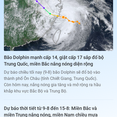
Bạn đọc
Giới tính
Điểm thi
Phản hồi
Phòng mạch
Cần biết
Đường dây nóng
Biết để khỏe
Thị trường 247
Nhà đất
Tiêu điểm
Học hành
Hỏi đáp
Chia sẻ
Thời tiết
Địa ốc
Thị trường
Bão Dolphin mạnh cấp 14, giật cấp 17 sắp đổ bộ
Đọc báo cùng bạn
Giải trí
Trung Quốc, miền Bắc nắng nóng diện rộng
Trải nghiệm và đánh giá
Chính sách
Dự báo chiều tối nay (9-8) bão Dolphin sẽ đổ bộ vào
Đời sống
thành phố Ôn Châu (tỉnh Chiết Giang, Trung Quốc).
Dự án
Quảng cáo
Còn hôm nay, nắng nóng gia tăng và mở rộng ra hầu
Sản phẩm
khắp khu vực Bắc Bộ và Trung Bộ.
Tuoitrenews
Dự báo thời tiết từ 9-8 đến 15-8: Miền Bắc và
Tuổi Trẻ Cuối Tuần
miền Trung nắng nóng, miền Nam chiều mưa