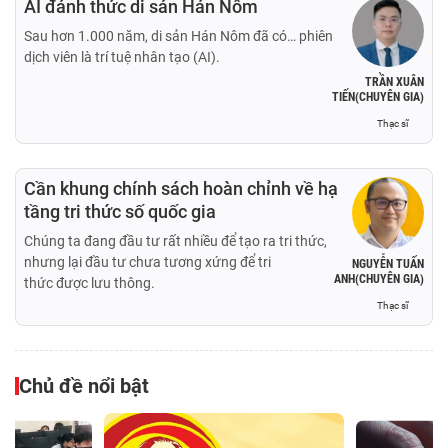
AI đánh thức di sản Hán Nôm
Sau hơn 1.000 năm, di sản Hán Nôm đã có… phiên
dịch viên là trí tuệ nhân tạo (AI).
TRẦN XUÂN
TIẾN(CHUYÊN GIA)
Thạc sĩ
Cần khung chính sách hoàn chỉnh về hạ
tầng tri thức số quốc gia
Chúng ta đang đầu tư rất nhiều để tạo ra tri thức,
nhưng lại đầu tư chưa tương xứng để tri
NGUYỄN TUẤN
ANH(CHUYÊN GIA)
thức được lưu thông.
Thạc sĩ
Chủ đề nổi bật