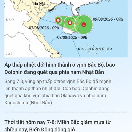
Bạn đọc
Giới tính
Điểm thi
Phản hồi
Phòng mạch
Cần biết
Đường dây nóng
Biết để khỏe
Thị trường 247
Nhà đất
Tiêu điểm
Học hành
Hỏi đáp
Chia sẻ
Thời tiết
Địa ốc
Thị trường
Áp thấp nhiệt đới hình thành ở vịnh Bắc Bộ, bão
Đọc báo cùng bạn
Giải trí
Dolphin đang quét qua phía nam Nhật Bản
Trải nghiệm và đánh giá
Chính sách
Sáng 7-8, vùng áp thấp ở trên vịnh Bắc Bộ đã mạnh
Đời sống
lên thành áp thấp nhiệt đới. Còn bão Dolphin đang
Dự án
Quảng cáo
quét qua khu vực phía bắc Okinawa và phía nam
Sản phẩm
Kagoshima (Nhật Bản).
Tuoitrenews
Thời tiết hôm nay 7-8: Miền Bắc giảm mưa từ
Tuổi Trẻ Cuối Tuần
chiều nay, Biển Đông dông gió