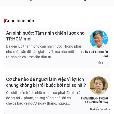
Cùng luận bàn
An ninh nước: Tầm nhìn chiến lược cho
TP.HCM mới
Đã đến lúc thành phố cần nhìn nước không phải
như một vấn đề cần giải quyết, mà như một
TRẦN TRIẾT(CHUYÊN
GIA)
tài sản chiến lược cần đầu tư.
Tiến sĩ
Cơ chế nào để người làm việc vì lợi ích
chung không bị trói buộc bởi nỗi sợ hãi?
Cơ chế miễn trách nhiệm hình sự phải đủ sức răn
đe người vi phạm, nhưng cũng phải đủ cơ
PHẠM KHÁNH PHONG
LAN(CHUYÊN GIA)
chế để bảo vệ người ngay thẳng, người...
Đại biểu Quốc hội