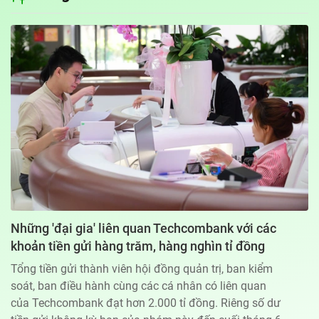
Địa chỉ: 60A Hoàng Văn Thụ, phường Đức Nhuận, Tp. Hồ Chí Minh
Hotline: 0918.033.133 - Email: tto@tuoitre.com.vn
Phòng Quảng Cáo Báo Tuổi Trẻ: 028.39974848
Dịch vụ truyền thông
Điều khoản bảo mật
Góp ý
© Copyright 2026 Bao dien tu Tuoi Tre, All rights reserved
® Báo điện tử Tuổi Trẻ giữ bản quyền nội dung trên website này
Những 'đại gia' liên quan Techcombank với các
khoản tiền gửi hàng trăm, hàng nghìn tỉ đồng
Tổng tiền gửi thành viên hội đồng quản trị, ban kiểm
soát, ban điều hành cùng các cá nhân có liên quan
của Techcombank đạt hơn 2.000 tỉ đồng. Riêng số dư