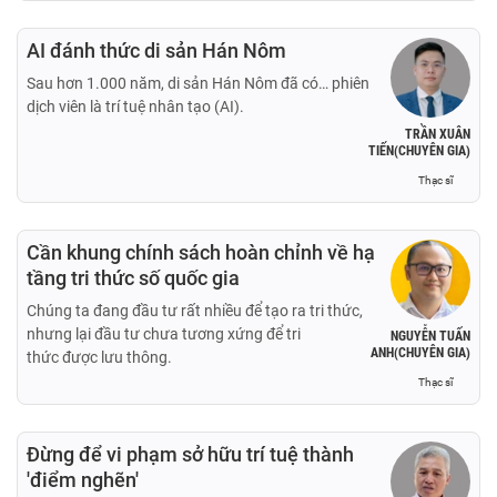
AI đánh thức di sản Hán Nôm
Sau hơn 1.000 năm, di sản Hán Nôm đã có… phiên
dịch viên là trí tuệ nhân tạo (AI).
TRẦN XUÂN
TIẾN(CHUYÊN GIA)
Thạc sĩ
Cần khung chính sách hoàn chỉnh về hạ
tầng tri thức số quốc gia
Chúng ta đang đầu tư rất nhiều để tạo ra tri thức,
nhưng lại đầu tư chưa tương xứng để tri
NGUYỄN TUẤN
ANH(CHUYÊN GIA)
thức được lưu thông.
Thạc sĩ
Đừng để vi phạm sở hữu trí tuệ thành
'điểm nghẽn'