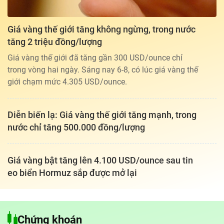
Giá vàng thế giới tăng không ngừng, trong nước
tăng 2 triệu đồng/lượng
Giá vàng thế giới đã tăng gần 300 USD/ounce chỉ
trong vòng hai ngày. Sáng nay 6-8, có lúc giá vàng thế
giới chạm mức 4.305 USD/ounce.
Diễn biến lạ: Giá vàng thế giới tăng mạnh, trong
nước chỉ tăng 500.000 đồng/lượng
Giá vàng bật tăng lên 4.100 USD/ounce sau tin
eo biển Hormuz sắp được mở lại
Tổng biên tập: TRẦN XUÂN TOÀN
Giấy phép hoạt động báo điện tử tiếng Việt, tiếng Anh Số 561/GP-
Chứng khoán
BTTTT, cấp ngày 25-11-2022.