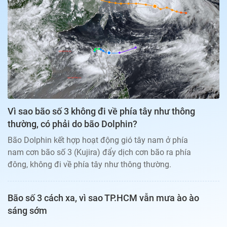
Bạn đọc
Giới tính
Điểm thi
Phản hồi
Phòng mạch
Cần biết
Đường dây nóng
Biết để khỏe
Thị trường 247
Nhà đất
Tiêu điểm
Học hành
Hỏi đáp
Chia sẻ
Thời tiết
Địa ốc
Thị trường
Vì sao bão số 3 không đi về phía tây như thông
Đọc báo cùng bạn
Giải trí
thường, có phải do bão Dolphin?
Trải nghiệm và đánh giá
Chính sách
Bão Dolphin kết hợp hoạt động gió tây nam ở phía
Đời sống
nam cơn bão số 3 (Kujira) đẩy dịch cơn bão ra phía
Dự án
Quảng cáo
đông, không đi về phía tây như thông thường.
Sản phẩm
Tuoitrenews
Bão số 3 cách xa, vì sao TP.HCM vẫn mưa ào ào
sáng sớm
Tuổi Trẻ Cuối Tuần