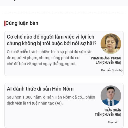
Cùng luận bàn
Cơ chế nào để người làm việc vì lợi ích
chung không bị trói buộc bởi nỗi sợ hãi?
Cơ chế miễn trách nhiệm hình sự phải đủ sức răn
đe người vi phạm, nhưng cũng phải đủ cơ
PHẠM KHÁNH PHONG
LAN(CHUYÊN GIA)
chế để bảo vệ người ngay thẳng, người...
Đại biểu Quốc hội
AI đánh thức di sản Hán Nôm
Sau hơn 1.000 năm, di sản Hán Nôm đã có… phiên
dịch viên là trí tuệ nhân tạo (AI).
TRẦN XUÂN
TIẾN(CHUYÊN GIA)
Thạc sĩ