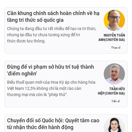
Cần khung chính sách hoàn chỉnh về hạ
tầng tri thức số quốc gia
Chúng ta đang đầu tư rất nhiều để tạo ra tri thức,
nhưng lại đầu tư chưa tương xứng để tri
NGUYỄN TUẤN
ANH(CHUYÊN GIA)
thức được lưu thông.
Thạc sĩ
Đừng để vi phạm sở hữu trí tuệ thành
'điểm nghẽn'
Biểu thuế quan mới của Hoa Kỳ áp cho hàng hóa
Việt Nam 12,5% không chỉ là một rào cản
TRẦN HỮU
HIỆP(CHUYÊN GIA)
thương mại mà còn là "phép thử".
Tiến sĩ
Chuyển đổi số Quốc hội: Quyết tâm cao
từ nhận thức đến hành động