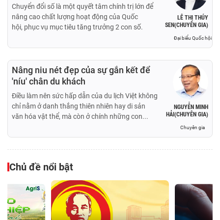
Chuyển đổi số là một quyết tâm chính trị lớn để
nâng cao chất lượng hoạt động của Quốc
LÊ THỊ THÚY
SEN(CHUYÊN GIA)
hội, phục vụ mục tiêu tăng trưởng 2 con số.
Đại biểu Quốc hội
Nâng niu nét đẹp của sự gắn kết để
'níu' chân du khách
Điều làm nên sức hấp dẫn của du lịch Việt không
chỉ nằm ở danh thắng thiên nhiên hay di sản
NGUYỄN MINH
HẢI(CHUYÊN GIA)
văn hóa vật thể, mà còn ở chính những con...
Chuyên gia
Chủ đề nổi bật