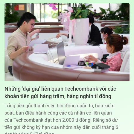
Địa chỉ: 60A Hoàng Văn Thụ, phường Đức Nhuận, Tp. Hồ Chí Minh
Hotline: 0918.033.133 - Email: tto@tuoitre.com.vn
Phòng Quảng Cáo Báo Tuổi Trẻ: 028.39974848
Dịch vụ truyền thông
Điều khoản bảo mật
Góp ý
© Copyright 2026 Bao dien tu Tuoi Tre, All rights reserved
® Báo điện tử Tuổi Trẻ giữ bản quyền nội dung trên website này
Những 'đại gia' liên quan Techcombank với các
khoản tiền gửi hàng trăm, hàng nghìn tỉ đồng
Tổng tiền gửi thành viên hội đồng quản trị, ban kiểm
soát, ban điều hành cùng các cá nhân có liên quan
của Techcombank đạt hơn 2.000 tỉ đồng. Riêng số dư
tiền gửi không kỳ hạn của nhóm này đến cuối tháng 6