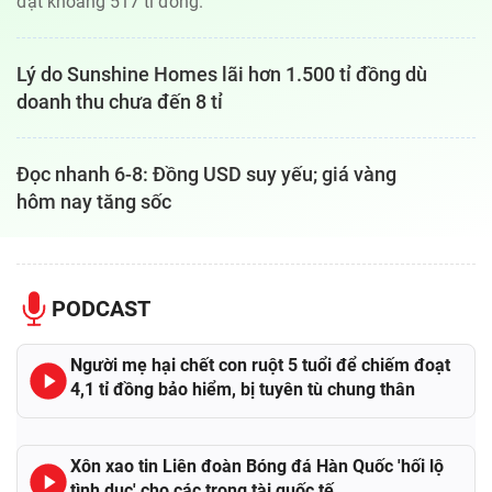
đạt khoảng 517 tỉ đồng.
Lý do Sunshine Homes lãi hơn 1.500 tỉ đồng dù
doanh thu chưa đến 8 tỉ
Đọc nhanh 6-8: Đồng USD suy yếu; giá vàng
hôm nay tăng sốc
PODCAST
Người mẹ hại chết con ruột 5 tuổi để chiếm đoạt
4,1 tỉ đồng bảo hiểm, bị tuyên tù chung thân
Xôn xao tin Liên đoàn Bóng đá Hàn Quốc 'hối lộ
tình dục' cho các trọng tài quốc tế