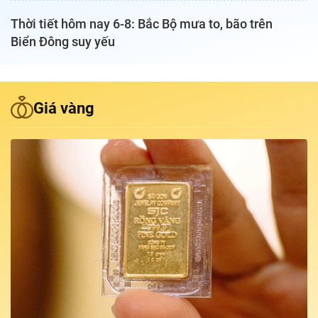
Thời tiết hôm nay 6-8: Bắc Bộ mưa to, bão trên
Podcast Tuổi Trẻ
Biển Đông suy yếu
Quảng cáo
Giá vàng
Đặt báo