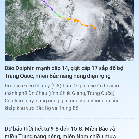
Bạn đọc
Giới tính
Điểm thi
Phản hồi
Phòng mạch
Cần biết
Đường dây nóng
Biết để khỏe
Thị trường 247
Nhà đất
Tiêu điểm
Học hành
Hỏi đáp
Chia sẻ
Thời tiết
Địa ốc
Thị trường
Bão Dolphin mạnh cấp 14, giật cấp 17 sắp đổ bộ
Đọc báo cùng bạn
Giải trí
Trung Quốc, miền Bắc nắng nóng diện rộng
Trải nghiệm và đánh giá
Chính sách
Dự báo chiều tối nay (9-8) bão Dolphin sẽ đổ bộ vào
Đời sống
thành phố Ôn Châu (tỉnh Chiết Giang, Trung Quốc).
Dự án
Quảng cáo
Còn hôm nay, nắng nóng gia tăng và mở rộng ra hầu
Sản phẩm
khắp khu vực Bắc Bộ và Trung Bộ.
Tuoitrenews
Dự báo thời tiết từ 9-8 đến 15-8: Miền Bắc và
Tuổi Trẻ Cuối Tuần
miền Trung nắng nóng, miền Nam chiều mưa