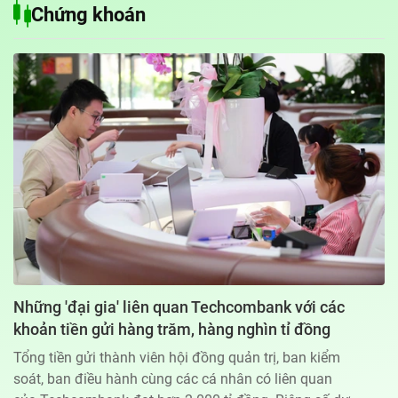
Chứng khoán
Địa chỉ: 60A Hoàng Văn Thụ, phường Đức Nhuận, Tp. Hồ Chí Minh
Hotline: 0918.033.133 - Email: tto@tuoitre.com.vn
Phòng Quảng Cáo Báo Tuổi Trẻ: 028.39974848
Dịch vụ truyền thông
Điều khoản bảo mật
Góp ý
© Copyright 2026 Bao dien tu Tuoi Tre, All rights reserved
® Báo điện tử Tuổi Trẻ giữ bản quyền nội dung trên website này
Những 'đại gia' liên quan Techcombank với các
khoản tiền gửi hàng trăm, hàng nghìn tỉ đồng
Tổng tiền gửi thành viên hội đồng quản trị, ban kiểm
soát, ban điều hành cùng các cá nhân có liên quan