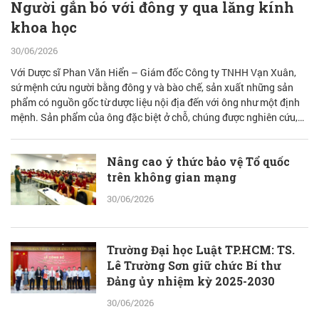
Người gắn bó với đông y qua lăng kính
khoa học
30/06/2026
Với Dược sĩ Phan Văn Hiển – Giám đốc Công ty TNHH Vạn Xuân,
sứ mệnh cứu người bằng đông y và bào chế, sản xuất những sản
phẩm có nguồn gốc từ dược liệu nội địa đến với ông như một định
mệnh. Sản phẩm của ông đặc biệt ở chỗ, chúng được nghiên cứu,
bào chế từ đam mê nhưng được quán chiếu qua lăng kính khoa học
với cơ sở lý luận vững vàng.
Nâng cao ý thức bảo vệ Tổ quốc
trên không gian mạng
30/06/2026
Trường Đại học Luật TP.HCM: TS.
Lê Trường Sơn giữ chức Bí thư
Đảng ủy nhiệm kỳ 2025-2030
30/06/2026