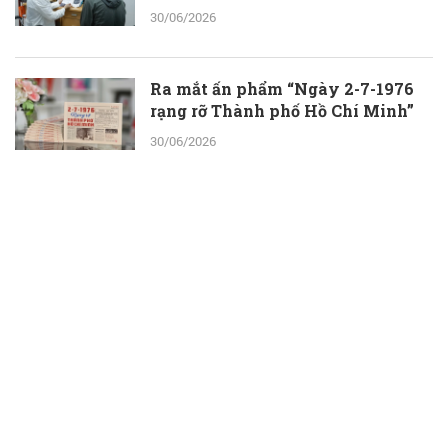
30/06/2026
Ra mắt ấn phẩm “Ngày 2-7-1976
rạng rỡ Thành phố Hồ Chí Minh”
30/06/2026
ThS.BS.CKII Cao Hoài Tuấn Anh -
Phó Giám đốc Bệnh viện Nhân dân
115: Nỗ lực tới cùng để giành lại sự
sống cho người bệnh
30/06/2026
Một ngày ở Công viên nước Đầm
Sen: Con vui chơi, ba mẹ thêm thời
gian bên nhau