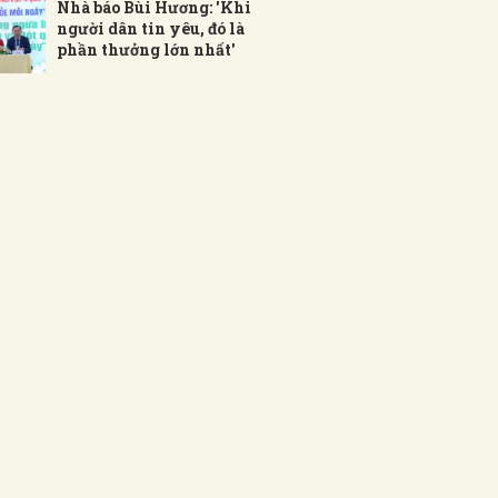
Nhà báo Bùi Hương: 'Khi
người dân tin yêu, đó là
phần thưởng lớn nhất'