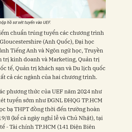
 nộp hồ sơ xét tuyển vào UEF.
iểm chuẩn trúng tuyển các chương trình
c Gloucestershire (Anh Quốc), Đại học
ành Tiếng Anh và Ngôn ngữ học, Truyền
 trị kinh doanh và Marketing, Quản trị
c tế, Quản trị khách sạn và Du lịch quốc
tất cả các ngành của hai chương trình.
 các phương thức của UEF năm 2024 như
T, xét tuyển sớm như ĐGNL ĐHQG TP.HCM
học bạ THPT đồng thời đến trường hoàn
9/8 (kể cả ngày nghỉ lễ và Chủ Nhật), tại
 tế - Tài chính TP.HCM (141 Điện Biên