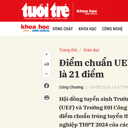
DÒNG CHẢY
KHOA HỌC
CÔNG NGHỆ
Trang chủ
Giáo dục
Điểm chuẩn UE
là 21 điểm
Công Chương
19/08/2024 16:47 P
Hội đồng tuyển sinh Trườn
(UEF) và Trường ĐH Công
điểm chuẩn trúng tuyển th
nghiệp THPT 2024 của các 