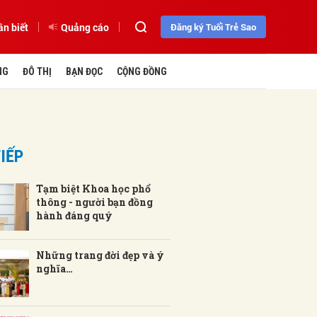
ần biết
Quảng cáo
Đăng ký Tuổi Trẻ Sao
NG
ĐÔ THỊ
BẠN ĐỌC
CỘNG ĐỒNG
IẾP
Tạm biệt Khoa học phổ
thông - người bạn đồng
hành đáng quý
Những trang đời đẹp và ý
nghĩa…