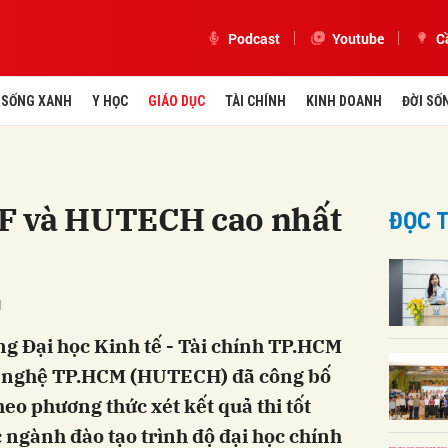
Podcast
Youtube
C
SỐNG XANH
Y HỌC
GIÁO DỤC
TÀI CHÍNH
KINH DOANH
ĐỜI SỐ
F và HUTECH cao nhất
ĐỌC T
M
g Đại học Kinh tế - Tài chính TP.HCM
 nghệ TP.HCM (HUTECH) đã công bố
eo phương thức xét kết quả thi tốt
ngành đào tạo trình độ đại học chính