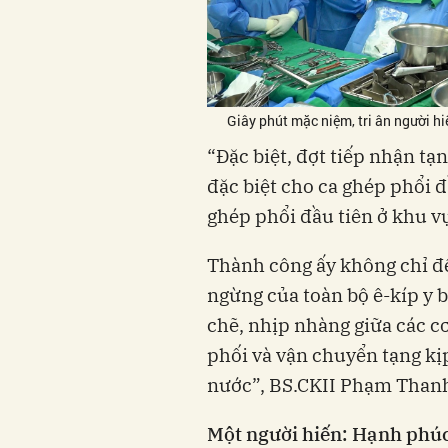
Giây phút mặc niệm, tri ân người h
“Đặc biệt, đợt tiếp nhận tạ
đặc biệt cho ca ghép phổi đ
ghép phổi đầu tiên ở khu v
Thành công ấy không chỉ đế
ngừng của toàn bộ ê-kíp y b
chẽ, nhịp nhàng giữa các c
phối và vận chuyển tạng kịp
nước”, BS.CKII Phạm Thanh 
Một người hiến: Hạnh phúc