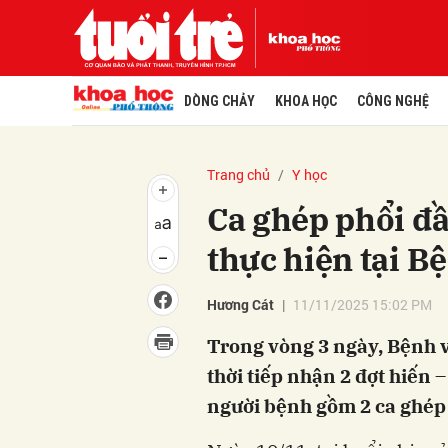
DÒNG CHẢY
KHOA HỌC
CÔNG NGHỆ
Trang chủ
Y học
Ca ghép phổi đầ
thực hiện tại B
Hương Cát
11/11/2025 15:02 PM
Trong vòng 3 ngày, Bệnh vi
thời tiếp nhận 2 đợt hiến 
người bệnh gồm 2 ca ghép t