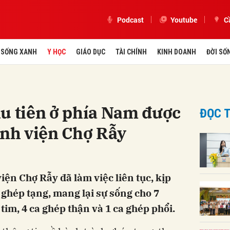
Podcast
Youtube
C
SỐNG XANH
Y HỌC
GIÁO DỤC
TÀI CHÍNH
KINH DOANH
ĐỜI SỐ
u tiên ở phía Nam được
ĐỌC T
ệnh viện Chợ Rẫy
ện Chợ Rẫy đã làm việc liên tục, kịp
– ghép tạng, mang lại sự sống cho 7
im, 4 ca ghép thận và 1 ca ghép phổi.