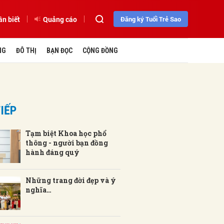
ần biết
Quảng cáo
Đăng ký Tuổi Trẻ Sao
NG
ĐÔ THỊ
BẠN ĐỌC
CỘNG ĐỒNG
IẾP
Tạm biệt Khoa học phổ
thông - người bạn đồng
hành đáng quý
Những trang đời đẹp và ý
nghĩa…