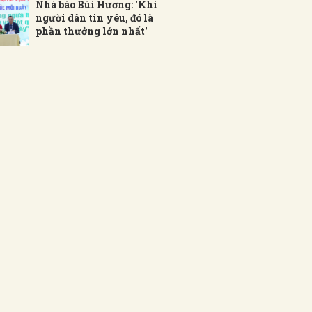
Nhà báo Bùi Hương: 'Khi
người dân tin yêu, đó là
phần thưởng lớn nhất'