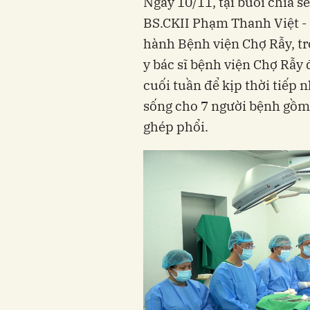
Ngày 10/11, tại buổi chia s
BS.CKII Phạm Thanh Việt -
hành Bệnh viện Chợ Rẫy, tr
y bác sĩ bệnh viện Chợ Rẫy 
cuối tuần để kịp thời tiếp 
sống cho 7 người bệnh gồm 
ghép phổi.