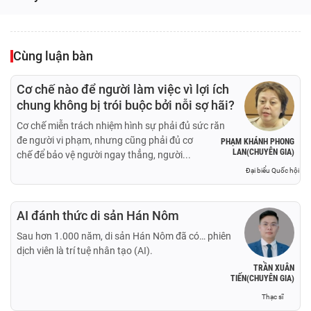
Cùng luận bàn
Cơ chế nào để người làm việc vì lợi ích
chung không bị trói buộc bởi nỗi sợ hãi?
Cơ chế miễn trách nhiệm hình sự phải đủ sức răn
đe người vi phạm, nhưng cũng phải đủ cơ
PHẠM KHÁNH PHONG
LAN(CHUYÊN GIA)
chế để bảo vệ người ngay thẳng, người...
Đại biểu Quốc hội
AI đánh thức di sản Hán Nôm
Sau hơn 1.000 năm, di sản Hán Nôm đã có… phiên
dịch viên là trí tuệ nhân tạo (AI).
TRẦN XUÂN
TIẾN(CHUYÊN GIA)
Thạc sĩ