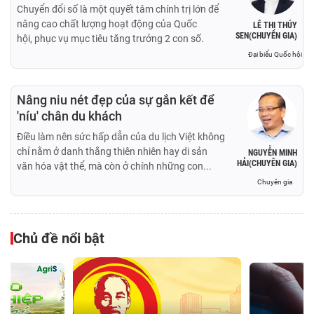
Chuyển đổi số là một quyết tâm chính trị lớn để
nâng cao chất lượng hoạt động của Quốc
LÊ THỊ THÚY
SEN(CHUYÊN GIA)
hội, phục vụ mục tiêu tăng trưởng 2 con số.
Đại biểu Quốc hội
Nâng niu nét đẹp của sự gắn kết để
'níu' chân du khách
Điều làm nên sức hấp dẫn của du lịch Việt không
chỉ nằm ở danh thắng thiên nhiên hay di sản
NGUYỄN MINH
HẢI(CHUYÊN GIA)
văn hóa vật thể, mà còn ở chính những con...
Chuyên gia
Chủ đề nổi bật