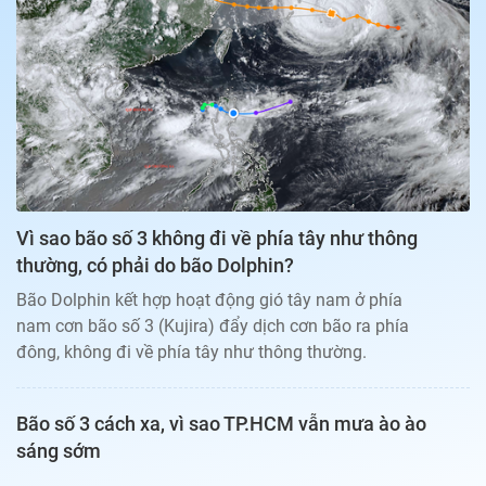
Bạn đọc
Giới tính
Điểm thi
Phản hồi
Phòng mạch
Cần biết
Đường dây nóng
Biết để khỏe
Thị trường 247
Nhà đất
Tiêu điểm
Học hành
Hỏi đáp
Chia sẻ
Thời tiết
Địa ốc
Thị trường
Vì sao bão số 3 không đi về phía tây như thông
Đọc báo cùng bạn
Giải trí
thường, có phải do bão Dolphin?
Trải nghiệm và đánh giá
Chính sách
Bão Dolphin kết hợp hoạt động gió tây nam ở phía
Đời sống
nam cơn bão số 3 (Kujira) đẩy dịch cơn bão ra phía
Dự án
Quảng cáo
đông, không đi về phía tây như thông thường.
Sản phẩm
Tuoitrenews
Bão số 3 cách xa, vì sao TP.HCM vẫn mưa ào ào
sáng sớm
Tuổi Trẻ Cuối Tuần