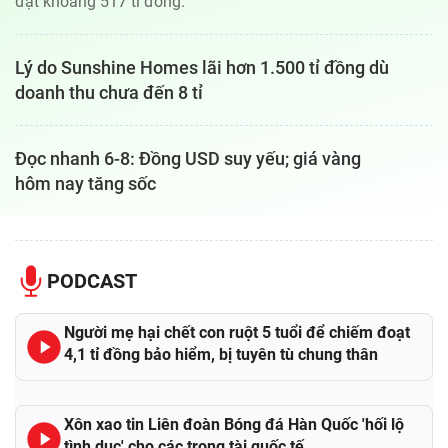
đạt khoảng 517 tỉ đồng.
Lý do Sunshine Homes lãi hơn 1.500 tỉ đồng dù
doanh thu chưa đến 8 tỉ
Đọc nhanh 6-8: Đồng USD suy yếu; giá vàng
hôm nay tăng sốc
PODCAST
Người mẹ hại chết con ruột 5 tuổi để chiếm đoạt
4,1 tỉ đồng bảo hiểm, bị tuyên tù chung thân
Xôn xao tin Liên đoàn Bóng đá Hàn Quốc 'hối lộ
tình dục' cho các trọng tài quốc tế