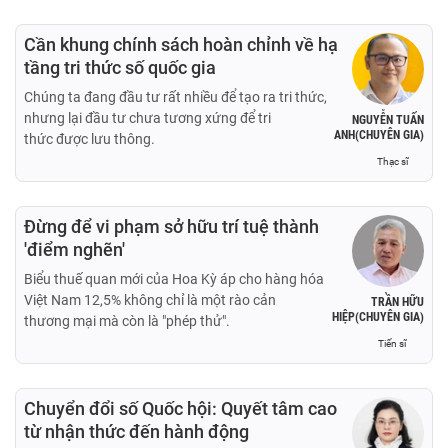
Cần khung chính sách hoàn chỉnh về hạ
tầng tri thức số quốc gia
Chúng ta đang đầu tư rất nhiều để tạo ra tri thức,
nhưng lại đầu tư chưa tương xứng để tri
NGUYỄN TUẤN
ANH(CHUYÊN GIA)
thức được lưu thông.
Thạc sĩ
Đừng để vi phạm sở hữu trí tuệ thành
'điểm nghẽn'
Biểu thuế quan mới của Hoa Kỳ áp cho hàng hóa
Việt Nam 12,5% không chỉ là một rào cản
TRẦN HỮU
HIỆP(CHUYÊN GIA)
thương mại mà còn là "phép thử".
Tiến sĩ
Chuyển đổi số Quốc hội: Quyết tâm cao
từ nhận thức đến hành động