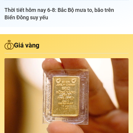
Thời tiết hôm nay 6-8: Bắc Bộ mưa to, bão trên
Podcast Tuổi Trẻ
Biển Đông suy yếu
Quảng cáo
Giá vàng
Đặt báo