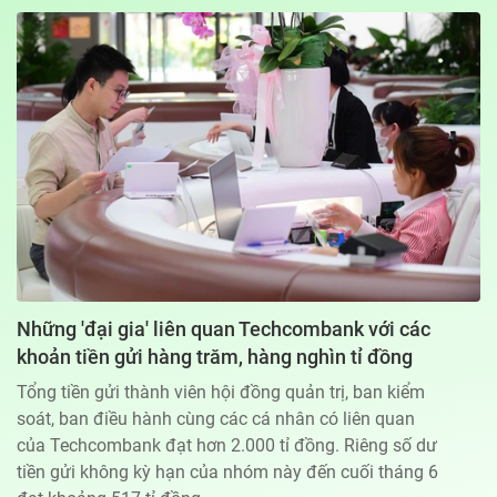
Địa chỉ: 60A Hoàng Văn Thụ, phường Đức Nhuận, Tp. Hồ Chí Minh
Hotline: 0918.033.133 - Email: tto@tuoitre.com.vn
Phòng Quảng Cáo Báo Tuổi Trẻ: 028.39974848
Dịch vụ truyền thông
Điều khoản bảo mật
Góp ý
© Copyright 2026 Bao dien tu Tuoi Tre, All rights reserved
® Báo điện tử Tuổi Trẻ giữ bản quyền nội dung trên website này
Những 'đại gia' liên quan Techcombank với các
khoản tiền gửi hàng trăm, hàng nghìn tỉ đồng
Tổng tiền gửi thành viên hội đồng quản trị, ban kiểm
soát, ban điều hành cùng các cá nhân có liên quan
của Techcombank đạt hơn 2.000 tỉ đồng. Riêng số dư
tiền gửi không kỳ hạn của nhóm này đến cuối tháng 6