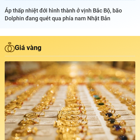
Áp thấp nhiệt đới hình thành ở vịnh Bắc Bộ, bão
Podcast Tuổi Trẻ
Dolphin đang quét qua phía nam Nhật Bản
Quảng cáo
Giá vàng
Đặt báo