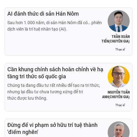
AI đánh thức di sản Hán Nôm
Sau hơn 1.000 năm, di sản Hán Nôm đã có… phiên
dịch viên là trí tuệ nhân tạo (AI).
TRẦN XUÂN
TIẾN(CHUYÊN GIA)
Thạc sĩ
Cần khung chính sách hoàn chỉnh về hạ
tầng tri thức số quốc gia
Chúng ta đang đầu tư rất nhiều để tạo ra tri thức,
nhưng lại đầu tư chưa tương xứng để tri
NGUYỄN TUẤN
ANH(CHUYÊN GIA)
thức được lưu thông.
Thạc sĩ
Đừng để vi phạm sở hữu trí tuệ thành
'điểm nghẽn'