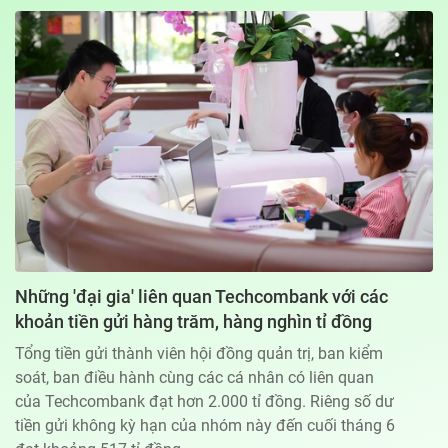
Địa chỉ: 60A Hoàng Văn Thụ, phường Đức Nhuận, Tp. Hồ Chí Minh
Hotline: 0918.033.133 - Email: tto@tuoitre.com.vn
Phòng Quảng Cáo Báo Tuổi Trẻ: 028.39974848
Dịch vụ truyền thông
Điều khoản bảo mật
Góp ý
© Copyright 2026 Bao dien tu Tuoi Tre, All rights reserved
® Báo điện tử Tuổi Trẻ giữ bản quyền nội dung trên website này
Những 'đại gia' liên quan Techcombank với các
khoản tiền gửi hàng trăm, hàng nghìn tỉ đồng
Tổng tiền gửi thành viên hội đồng quản trị, ban kiểm
soát, ban điều hành cùng các cá nhân có liên quan
của Techcombank đạt hơn 2.000 tỉ đồng. Riêng số dư
tiền gửi không kỳ hạn của nhóm này đến cuối tháng 6