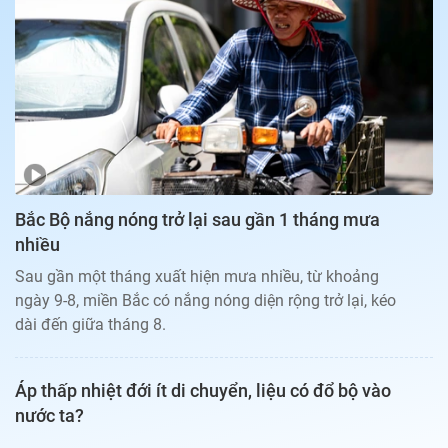
Bạn đọc
Giới tính
Điểm thi
Phản hồi
Phòng mạch
Cần biết
Đường dây nóng
Biết để khỏe
Thị trường 247
Nhà đất
Tiêu điểm
Học hành
Hỏi đáp
Chia sẻ
Thời tiết
Địa ốc
Thị trường
Bắc Bộ nắng nóng trở lại sau gần 1 tháng mưa
Đọc báo cùng bạn
Giải trí
nhiều
Trải nghiệm và đánh giá
Chính sách
Sau gần một tháng xuất hiện mưa nhiều, từ khoảng
Đời sống
ngày 9-8, miền Bắc có nắng nóng diện rộng trở lại, kéo
Dự án
Quảng cáo
dài đến giữa tháng 8.
Sản phẩm
Tuoitrenews
Áp thấp nhiệt đới ít di chuyển, liệu có đổ bộ vào
nước ta?
Tuổi Trẻ Cuối Tuần