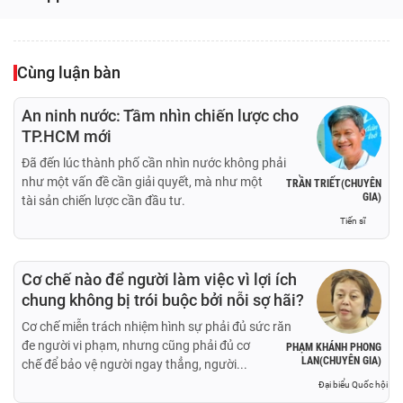
Cùng luận bàn
An ninh nước: Tầm nhìn chiến lược cho
TP.HCM mới
Đã đến lúc thành phố cần nhìn nước không phải
như một vấn đề cần giải quyết, mà như một
TRẦN TRIẾT(CHUYÊN
GIA)
tài sản chiến lược cần đầu tư.
Tiến sĩ
Cơ chế nào để người làm việc vì lợi ích
chung không bị trói buộc bởi nỗi sợ hãi?
Cơ chế miễn trách nhiệm hình sự phải đủ sức răn
đe người vi phạm, nhưng cũng phải đủ cơ
PHẠM KHÁNH PHONG
LAN(CHUYÊN GIA)
chế để bảo vệ người ngay thẳng, người...
Đại biểu Quốc hội