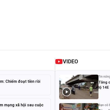
VIDEO
Tin nón
ểm: Chiếm đoạt tiền rồi
Tăng c
lộ 14E
ểm mạng xã hội sau cuộc
Bạn có 