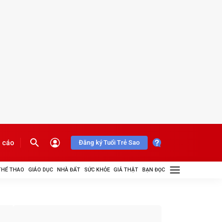
 cáo
Đăng ký Tuổi Trẻ Sao
THỂ THAO
GIÁO DỤC
NHÀ ĐẤT
SỨC KHỎE
GIẢ THẬT
BẠN ĐỌC