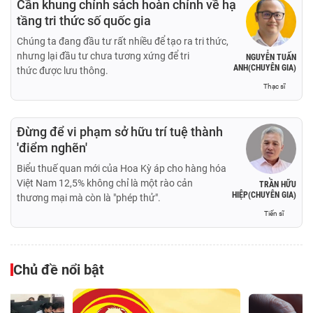
Cần khung chính sách hoàn chỉnh về hạ
tầng tri thức số quốc gia
Chúng ta đang đầu tư rất nhiều để tạo ra tri thức,
nhưng lại đầu tư chưa tương xứng để tri
NGUYỄN TUẤN
ANH(CHUYÊN GIA)
thức được lưu thông.
Thạc sĩ
Đừng để vi phạm sở hữu trí tuệ thành
'điểm nghẽn'
Biểu thuế quan mới của Hoa Kỳ áp cho hàng hóa
Việt Nam 12,5% không chỉ là một rào cản
TRẦN HỮU
HIỆP(CHUYÊN GIA)
thương mại mà còn là "phép thử".
Tiến sĩ
Chủ đề nổi bật