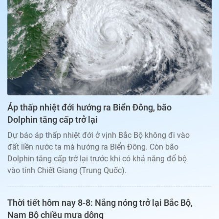
Bạn đọc
Giới tính
Điểm thi
Phản hồi
Phòng mạch
Cần biết
Đường dây nóng
Biết để khỏe
Thị trường 247
Nhà đất
Tiêu điểm
Học hành
Hỏi đáp
Chia sẻ
Thời tiết
Địa ốc
Thị trường
Áp thấp nhiệt đới hướng ra Biển Đông, bão
Đọc báo cùng bạn
Giải trí
Dolphin tăng cấp trở lại
Trải nghiệm và đánh giá
Chính sách
Dự báo áp thấp nhiệt đới ở vịnh Bắc Bộ không đi vào
Đời sống
đất liền nước ta mà hướng ra Biển Đông. Còn bão
Dự án
Quảng cáo
Dolphin tăng cấp trở lại trước khi có khả năng đổ bộ
Sản phẩm
vào tỉnh Chiết Giang (Trung Quốc).
Tuoitrenews
Thời tiết hôm nay 8-8: Nắng nóng trở lại Bắc Bộ,
Tuổi Trẻ Cuối Tuần
Nam Bộ chiều mưa dông