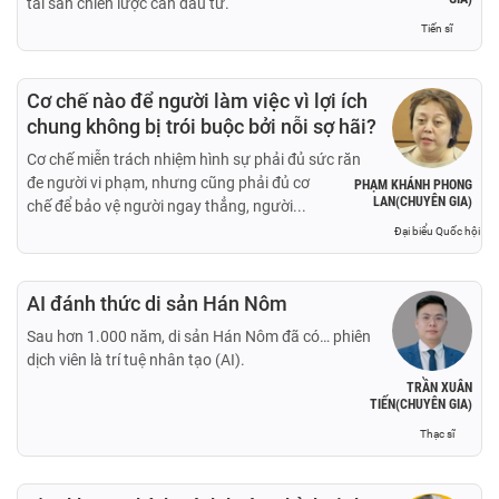
tài sản chiến lược cần đầu tư.
Tiến sĩ
Cơ chế nào để người làm việc vì lợi ích
chung không bị trói buộc bởi nỗi sợ hãi?
Cơ chế miễn trách nhiệm hình sự phải đủ sức răn
đe người vi phạm, nhưng cũng phải đủ cơ
PHẠM KHÁNH PHONG
LAN(CHUYÊN GIA)
chế để bảo vệ người ngay thẳng, người...
Đại biểu Quốc hội
AI đánh thức di sản Hán Nôm
Sau hơn 1.000 năm, di sản Hán Nôm đã có… phiên
dịch viên là trí tuệ nhân tạo (AI).
TRẦN XUÂN
TIẾN(CHUYÊN GIA)
Thạc sĩ