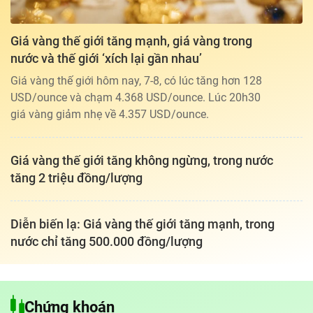
Giá vàng thế giới tăng mạnh, giá vàng trong
nước và thế giới ‘xích lại gần nhau’
Giá vàng thế giới hôm nay, 7-8, có lúc tăng hơn 128
USD/ounce và chạm 4.368 USD/ounce. Lúc 20h30
giá vàng giảm nhẹ về 4.357 USD/ounce.
Giá vàng thế giới tăng không ngừng, trong nước
tăng 2 triệu đồng/lượng
Diễn biến lạ: Giá vàng thế giới tăng mạnh, trong
nước chỉ tăng 500.000 đồng/lượng
Tổng biên tập: TRẦN XUÂN TOÀN
Giấy phép hoạt động báo điện tử tiếng Việt, tiếng Anh Số 561/GP-
Chứng khoán
BTTTT, cấp ngày 25-11-2022.