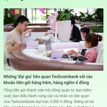
Địa chỉ: 60A Hoàng Văn Thụ, phường Đức Nhuận, Tp. Hồ Chí Minh
Hotline: 0918.033.133 - Email: tto@tuoitre.com.vn
Phòng Quảng Cáo Báo Tuổi Trẻ: 028.39974848
Dịch vụ truyền thông
Điều khoản bảo mật
Góp ý
© Copyright 2026 Bao dien tu Tuoi Tre, All rights reserved
® Báo điện tử Tuổi Trẻ giữ bản quyền nội dung trên website này
Những 'đại gia' liên quan Techcombank với các
khoản tiền gửi hàng trăm, hàng nghìn tỉ đồng
Tổng tiền gửi thành viên hội đồng quản trị, ban kiểm
soát, ban điều hành cùng các cá nhân có liên quan
của Techcombank đạt hơn 2.000 tỉ đồng. Riêng số dư