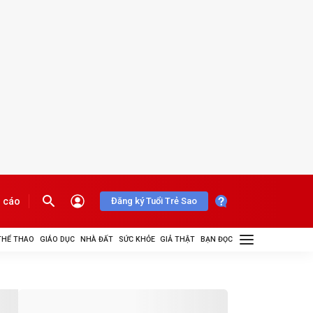
 cáo
Đăng ký Tuổi Trẻ Sao
THỂ THAO
GIÁO DỤC
NHÀ ĐẤT
SỨC KHỎE
GIẢ THẬT
BẠN ĐỌC