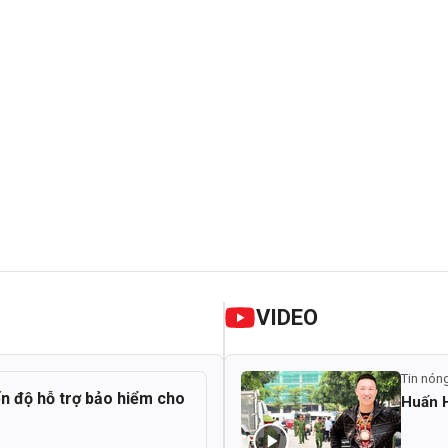
VIDEO
Tin nón
ến độ hỗ trợ bảo hiểm cho
Huấn H