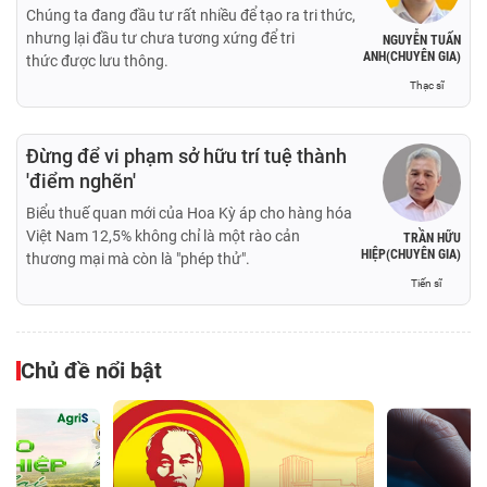
Chúng ta đang đầu tư rất nhiều để tạo ra tri thức,
nhưng lại đầu tư chưa tương xứng để tri
NGUYỄN TUẤN
ANH(CHUYÊN GIA)
thức được lưu thông.
Thạc sĩ
Đừng để vi phạm sở hữu trí tuệ thành
'điểm nghẽn'
Biểu thuế quan mới của Hoa Kỳ áp cho hàng hóa
Việt Nam 12,5% không chỉ là một rào cản
TRẦN HỮU
HIỆP(CHUYÊN GIA)
thương mại mà còn là "phép thử".
Tiến sĩ
Chủ đề nổi bật