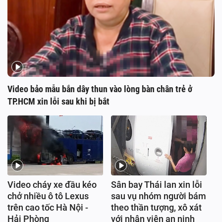
Video bảo mẫu bắn dây thun vào lòng bàn chân trẻ ở
TP.HCM xin lỗi sau khi bị bắt
Video cháy xe đầu kéo
Sân bay Thái lan xin lỗi
chở nhiều ô tô Lexus
sau vụ nhóm người bám
trên cao tốc Hà Nội -
theo thần tượng, xô xát
Hải Phòng
với nhân viên an ninh