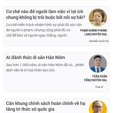
Cơ chế nào để người làm việc vì lợi ích
chung không bị trói buộc bởi nỗi sợ hãi?
Cơ chế miễn trách nhiệm hình sự phải đủ sức răn
đe người vi phạm, nhưng cũng phải đủ cơ
PHẠM KHÁNH PHONG
LAN(CHUYÊN GIA)
chế để bảo vệ người ngay thẳng, người...
Đại biểu Quốc hội
AI đánh thức di sản Hán Nôm
Sau hơn 1.000 năm, di sản Hán Nôm đã có… phiên
dịch viên là trí tuệ nhân tạo (AI).
TRẦN XUÂN
TIẾN(CHUYÊN GIA)
Thạc sĩ
Cần khung chính sách hoàn chỉnh về hạ
tầng tri thức số quốc gia