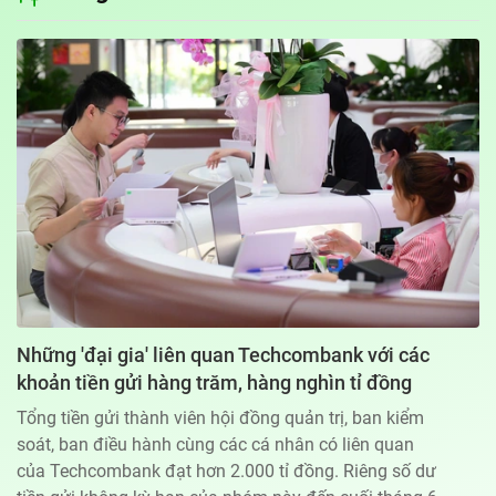
Địa chỉ: 60A Hoàng Văn Thụ, phường Đức Nhuận, Tp. Hồ Chí Minh
Hotline: 0918.033.133 - Email: tto@tuoitre.com.vn
Phòng Quảng Cáo Báo Tuổi Trẻ: 028.39974848
Dịch vụ truyền thông
Điều khoản bảo mật
Góp ý
© Copyright 2026 Bao dien tu Tuoi Tre, All rights reserved
® Báo điện tử Tuổi Trẻ giữ bản quyền nội dung trên website này
Những 'đại gia' liên quan Techcombank với các
khoản tiền gửi hàng trăm, hàng nghìn tỉ đồng
Tổng tiền gửi thành viên hội đồng quản trị, ban kiểm
soát, ban điều hành cùng các cá nhân có liên quan
của Techcombank đạt hơn 2.000 tỉ đồng. Riêng số dư