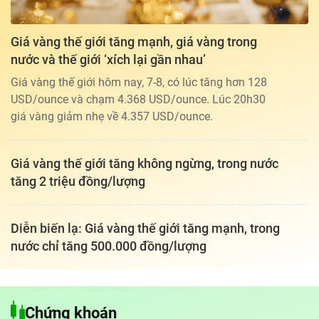
Giá vàng thế giới tăng mạnh, giá vàng trong
nước và thế giới ‘xích lại gần nhau’
Giá vàng thế giới hôm nay, 7-8, có lúc tăng hơn 128
USD/ounce và chạm 4.368 USD/ounce. Lúc 20h30
giá vàng giảm nhẹ về 4.357 USD/ounce.
Giá vàng thế giới tăng không ngừng, trong nước
tăng 2 triệu đồng/lượng
Diễn biến lạ: Giá vàng thế giới tăng mạnh, trong
nước chỉ tăng 500.000 đồng/lượng
Tổng biên tập: TRẦN XUÂN TOÀN
Giấy phép hoạt động báo điện tử tiếng Việt, tiếng Anh Số 561/GP-
Chứng khoán
BTTTT, cấp ngày 25-11-2022.