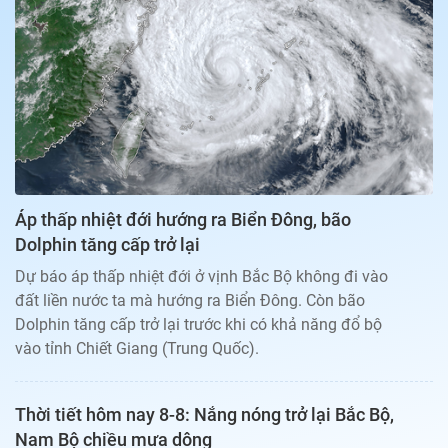
Bạn đọc
Giới tính
Điểm thi
Phản hồi
Phòng mạch
Cần biết
Đường dây nóng
Biết để khỏe
Thị trường 247
Nhà đất
Tiêu điểm
Học hành
Hỏi đáp
Chia sẻ
Thời tiết
Địa ốc
Thị trường
Áp thấp nhiệt đới hướng ra Biển Đông, bão
Đọc báo cùng bạn
Giải trí
Dolphin tăng cấp trở lại
Trải nghiệm và đánh giá
Chính sách
Dự báo áp thấp nhiệt đới ở vịnh Bắc Bộ không đi vào
Đời sống
đất liền nước ta mà hướng ra Biển Đông. Còn bão
Dự án
Quảng cáo
Dolphin tăng cấp trở lại trước khi có khả năng đổ bộ
Sản phẩm
vào tỉnh Chiết Giang (Trung Quốc).
Tuoitrenews
Thời tiết hôm nay 8-8: Nắng nóng trở lại Bắc Bộ,
Tuổi Trẻ Cuối Tuần
Nam Bộ chiều mưa dông