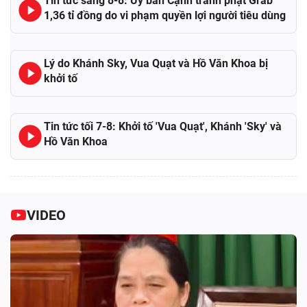
Tin tức sáng 8-8: Ủy ban Cạnh tranh phạt Grab
1,36 tỉ đồng do vi phạm quyền lợi người tiêu dùng
Lý do Khánh Sky, Vua Quạt và Hồ Văn Khoa bị
khởi tố
Tin tức tối 7-8: Khởi tố 'Vua Quạt', Khánh 'Sky' và
Hồ Văn Khoa
VIDEO