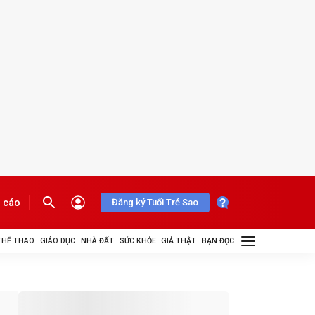
 cáo
Đăng ký Tuổi Trẻ Sao
THỂ THAO
GIÁO DỤC
NHÀ ĐẤT
SỨC KHỎE
GIẢ THẬT
BẠN ĐỌC