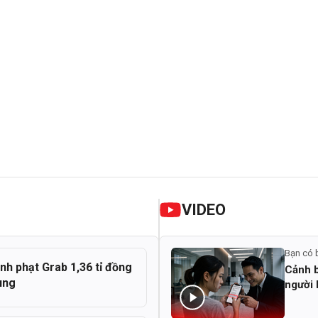
VIDEO
Bạn có 
nh phạt Grab 1,36 tỉ đồng
Cảnh b
ùng
người 