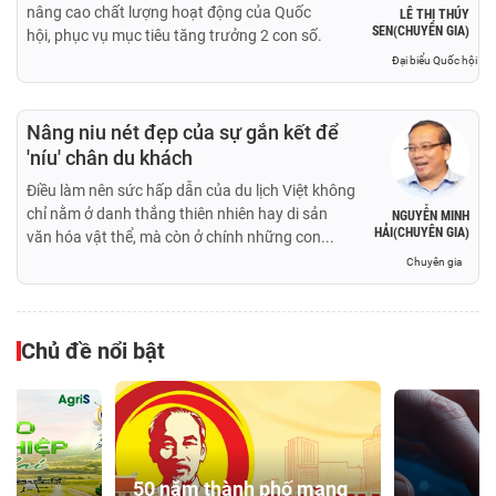
nâng cao chất lượng hoạt động của Quốc
LÊ THỊ THÚY
SEN(CHUYÊN GIA)
hội, phục vụ mục tiêu tăng trưởng 2 con số.
Đại biểu Quốc hội
Nâng niu nét đẹp của sự gắn kết để
'níu' chân du khách
Điều làm nên sức hấp dẫn của du lịch Việt không
chỉ nằm ở danh thắng thiên nhiên hay di sản
NGUYỄN MINH
HẢI(CHUYÊN GIA)
văn hóa vật thể, mà còn ở chính những con...
Chuyên gia
Chủ đề nổi bật
50 năm thành phố mang