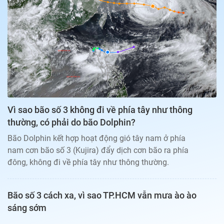
Bạn đọc
Giới tính
Điểm thi
Phản hồi
Phòng mạch
Cần biết
Đường dây nóng
Biết để khỏe
Thị trường 247
Nhà đất
Tiêu điểm
Học hành
Hỏi đáp
Chia sẻ
Thời tiết
Địa ốc
Thị trường
Vì sao bão số 3 không đi về phía tây như thông
Đọc báo cùng bạn
Giải trí
thường, có phải do bão Dolphin?
Trải nghiệm và đánh giá
Chính sách
Bão Dolphin kết hợp hoạt động gió tây nam ở phía
Đời sống
nam cơn bão số 3 (Kujira) đẩy dịch cơn bão ra phía
Dự án
Quảng cáo
đông, không đi về phía tây như thông thường.
Sản phẩm
Tuoitrenews
Bão số 3 cách xa, vì sao TP.HCM vẫn mưa ào ào
sáng sớm
Tuổi Trẻ Cuối Tuần