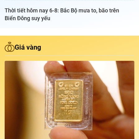
Thời tiết hôm nay 6-8: Bắc Bộ mưa to, bão trên
Podcast Tuổi Trẻ
Biển Đông suy yếu
Quảng cáo
Giá vàng
Đặt báo