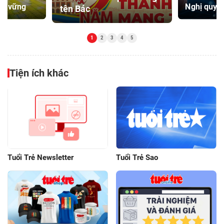
ền vững
Nghị quyết
tên Bác
Tiện ích khác
Tuổi Trẻ Newsletter
Tuổi Trẻ Sao