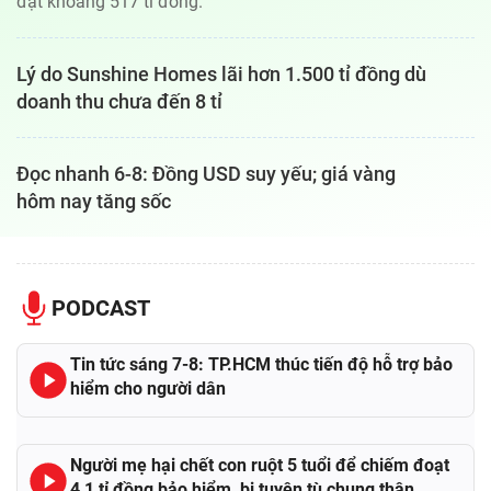
đạt khoảng 517 tỉ đồng.
Lý do Sunshine Homes lãi hơn 1.500 tỉ đồng dù
doanh thu chưa đến 8 tỉ
Đọc nhanh 6-8: Đồng USD suy yếu; giá vàng
hôm nay tăng sốc
PODCAST
Tin tức sáng 7-8: TP.HCM thúc tiến độ hỗ trợ bảo
hiểm cho người dân
Người mẹ hại chết con ruột 5 tuổi để chiếm đoạt
4,1 tỉ đồng bảo hiểm, bị tuyên tù chung thân