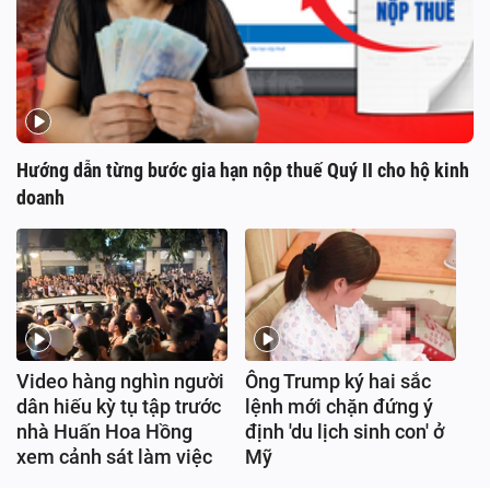
Hướng dẫn từng bước gia hạn nộp thuế Quý II cho hộ kinh
doanh
Video hàng nghìn người
Ông Trump ký hai sắc
dân hiếu kỳ tụ tập trước
lệnh mới chặn đứng ý
nhà Huấn Hoa Hồng
định 'du lịch sinh con' ở
xem cảnh sát làm việc
Mỹ