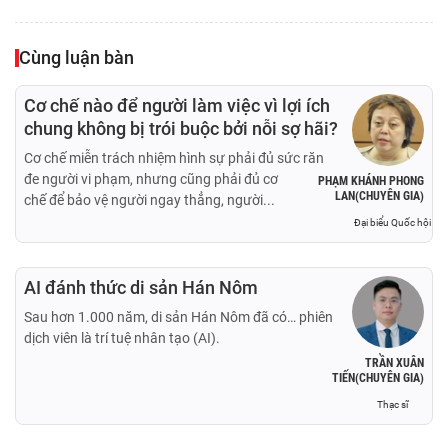
Cùng luận bàn
Cơ chế nào để người làm việc vì lợi ích
chung không bị trói buộc bởi nỗi sợ hãi?
Cơ chế miễn trách nhiệm hình sự phải đủ sức răn
đe người vi phạm, nhưng cũng phải đủ cơ
PHẠM KHÁNH PHONG
LAN(CHUYÊN GIA)
chế để bảo vệ người ngay thẳng, người...
Đại biểu Quốc hội
AI đánh thức di sản Hán Nôm
Sau hơn 1.000 năm, di sản Hán Nôm đã có… phiên
dịch viên là trí tuệ nhân tạo (AI).
TRẦN XUÂN
TIẾN(CHUYÊN GIA)
Thạc sĩ