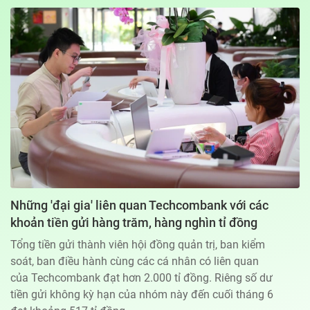
Địa chỉ: 60A Hoàng Văn Thụ, phường Đức Nhuận, Tp. Hồ Chí Minh
Hotline: 0918.033.133 - Email: tto@tuoitre.com.vn
Phòng Quảng Cáo Báo Tuổi Trẻ: 028.39974848
Dịch vụ truyền thông
Điều khoản bảo mật
Góp ý
© Copyright 2026 Bao dien tu Tuoi Tre, All rights reserved
® Báo điện tử Tuổi Trẻ giữ bản quyền nội dung trên website này
Những 'đại gia' liên quan Techcombank với các
khoản tiền gửi hàng trăm, hàng nghìn tỉ đồng
Tổng tiền gửi thành viên hội đồng quản trị, ban kiểm
soát, ban điều hành cùng các cá nhân có liên quan
của Techcombank đạt hơn 2.000 tỉ đồng. Riêng số dư
tiền gửi không kỳ hạn của nhóm này đến cuối tháng 6