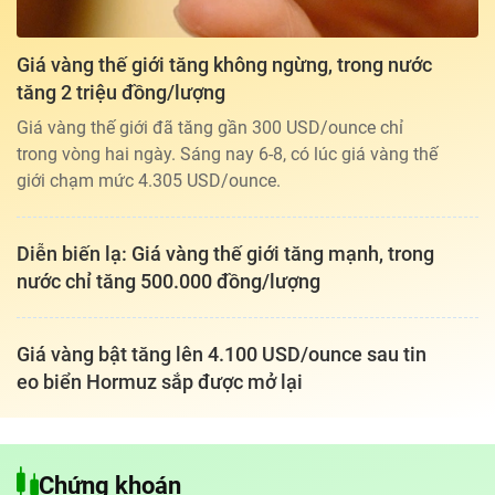
Giá vàng thế giới tăng không ngừng, trong nước
tăng 2 triệu đồng/lượng
Giá vàng thế giới đã tăng gần 300 USD/ounce chỉ
trong vòng hai ngày. Sáng nay 6-8, có lúc giá vàng thế
giới chạm mức 4.305 USD/ounce.
Diễn biến lạ: Giá vàng thế giới tăng mạnh, trong
nước chỉ tăng 500.000 đồng/lượng
Giá vàng bật tăng lên 4.100 USD/ounce sau tin
eo biển Hormuz sắp được mở lại
Tổng biên tập: TRẦN XUÂN TOÀN
Giấy phép hoạt động báo điện tử tiếng Việt, tiếng Anh Số 561/GP-
Chứng khoán
BTTTT, cấp ngày 25-11-2022.