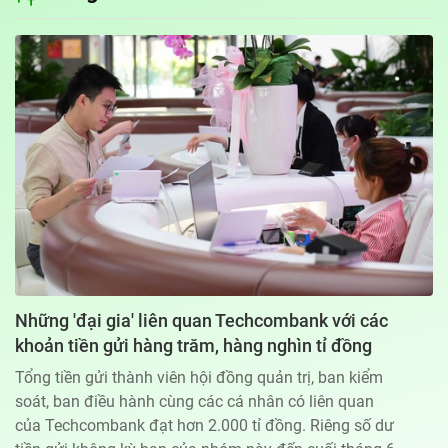
Địa chỉ: 60A Hoàng Văn Thụ, phường Đức Nhuận, Tp. Hồ Chí Minh
Hotline: 0918.033.133 - Email: tto@tuoitre.com.vn
Phòng Quảng Cáo Báo Tuổi Trẻ: 028.39974848
Dịch vụ truyền thông
Điều khoản bảo mật
Góp ý
© Copyright 2026 Bao dien tu Tuoi Tre, All rights reserved
® Báo điện tử Tuổi Trẻ giữ bản quyền nội dung trên website này
Những 'đại gia' liên quan Techcombank với các
khoản tiền gửi hàng trăm, hàng nghìn tỉ đồng
Tổng tiền gửi thành viên hội đồng quản trị, ban kiểm
soát, ban điều hành cùng các cá nhân có liên quan
của Techcombank đạt hơn 2.000 tỉ đồng. Riêng số dư