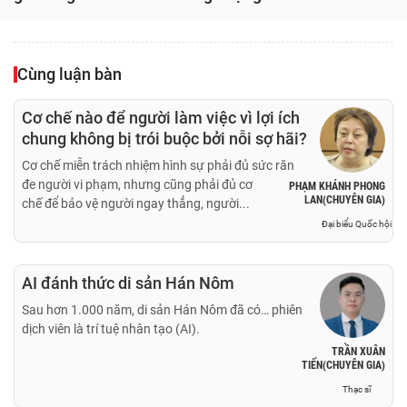
Cùng luận bàn
Cơ chế nào để người làm việc vì lợi ích
chung không bị trói buộc bởi nỗi sợ hãi?
Cơ chế miễn trách nhiệm hình sự phải đủ sức răn
đe người vi phạm, nhưng cũng phải đủ cơ
PHẠM KHÁNH PHONG
LAN(CHUYÊN GIA)
chế để bảo vệ người ngay thẳng, người...
Đại biểu Quốc hội
AI đánh thức di sản Hán Nôm
Sau hơn 1.000 năm, di sản Hán Nôm đã có… phiên
dịch viên là trí tuệ nhân tạo (AI).
TRẦN XUÂN
TIẾN(CHUYÊN GIA)
Thạc sĩ