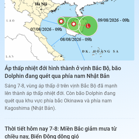
Bạn đọc
Giới tính
Điểm thi
Phản hồi
Phòng mạch
Cần biết
Đường dây nóng
Biết để khỏe
Thị trường 247
Nhà đất
Tiêu điểm
Học hành
Hỏi đáp
Chia sẻ
Thời tiết
Địa ốc
Thị trường
Áp thấp nhiệt đới hình thành ở vịnh Bắc Bộ, bão
Đọc báo cùng bạn
Giải trí
Dolphin đang quét qua phía nam Nhật Bản
Trải nghiệm và đánh giá
Chính sách
Sáng 7-8, vùng áp thấp ở trên vịnh Bắc Bộ đã mạnh
Đời sống
lên thành áp thấp nhiệt đới. Còn bão Dolphin đang
Dự án
Quảng cáo
quét qua khu vực phía bắc Okinawa và phía nam
Sản phẩm
Kagoshima (Nhật Bản).
Tuoitrenews
Thời tiết hôm nay 7-8: Miền Bắc giảm mưa từ
Tuổi Trẻ Cuối Tuần
chiều nay, Biển Đông dông gió