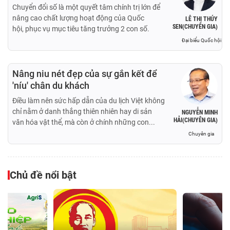
Chuyển đổi số là một quyết tâm chính trị lớn để
nâng cao chất lượng hoạt động của Quốc
LÊ THỊ THÚY
SEN(CHUYÊN GIA)
hội, phục vụ mục tiêu tăng trưởng 2 con số.
Đại biểu Quốc hội
Nâng niu nét đẹp của sự gắn kết để
'níu' chân du khách
Điều làm nên sức hấp dẫn của du lịch Việt không
chỉ nằm ở danh thắng thiên nhiên hay di sản
NGUYỄN MINH
HẢI(CHUYÊN GIA)
văn hóa vật thể, mà còn ở chính những con...
Chuyên gia
Chủ đề nổi bật