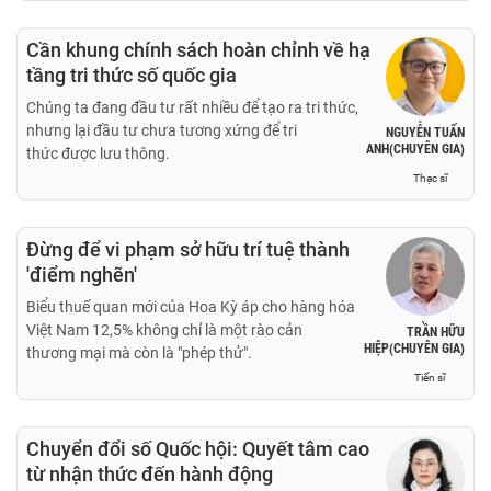
Cần khung chính sách hoàn chỉnh về hạ
tầng tri thức số quốc gia
Chúng ta đang đầu tư rất nhiều để tạo ra tri thức,
nhưng lại đầu tư chưa tương xứng để tri
NGUYỄN TUẤN
ANH(CHUYÊN GIA)
thức được lưu thông.
Thạc sĩ
Đừng để vi phạm sở hữu trí tuệ thành
'điểm nghẽn'
Biểu thuế quan mới của Hoa Kỳ áp cho hàng hóa
Việt Nam 12,5% không chỉ là một rào cản
TRẦN HỮU
HIỆP(CHUYÊN GIA)
thương mại mà còn là "phép thử".
Tiến sĩ
Chuyển đổi số Quốc hội: Quyết tâm cao
từ nhận thức đến hành động