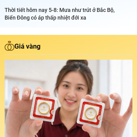
Thời tiết hôm nay 5-8: Mưa như trút ở Bắc Bộ,
Podcast Tuổi Trẻ
Biển Đông có áp thấp nhiệt đới xa
Quảng cáo
Giá vàng
Đặt báo