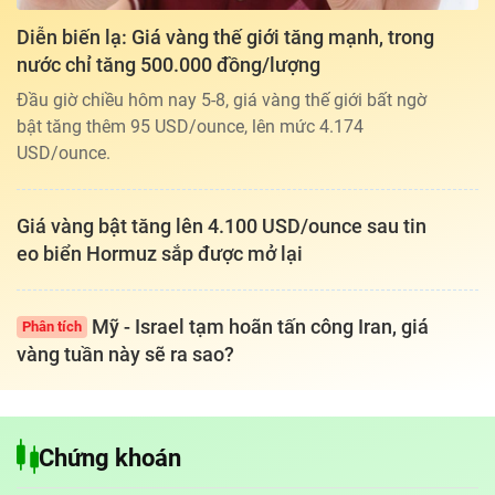
Diễn biến lạ: Giá vàng thế giới tăng mạnh, trong
nước chỉ tăng 500.000 đồng/lượng
Đầu giờ chiều hôm nay 5-8, giá vàng thế giới bất ngờ
bật tăng thêm 95 USD/ounce, lên mức 4.174
USD/ounce.
Giá vàng bật tăng lên 4.100 USD/ounce sau tin
eo biển Hormuz sắp được mở lại
Mỹ - Israel tạm hoãn tấn công Iran, giá
Phân tích
vàng tuần này sẽ ra sao?
Tổng biên tập: TRẦN XUÂN TOÀN
Chứng khoán
Giấy phép hoạt động báo điện tử tiếng Việt, tiếng Anh Số 561/GP-
BTTTT, cấp ngày 25-11-2022.