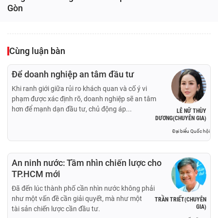
Gòn
Cùng luận bàn
Để doanh nghiệp an tâm đầu tư
Khi ranh giới giữa rủi ro khách quan và cố ý vi
phạm được xác định rõ, doanh nghiệp sẽ an tâm
hơn để mạnh dạn đầu tư, chủ động áp...
LÊ NỮ THÙY
DƯƠNG(CHUYÊN GIA)
Đại biểu Quốc hội
An ninh nước: Tầm nhìn chiến lược cho
TP.HCM mới
Đã đến lúc thành phố cần nhìn nước không phải
như một vấn đề cần giải quyết, mà như một
TRẦN TRIẾT(CHUYÊN
GIA)
tài sản chiến lược cần đầu tư.