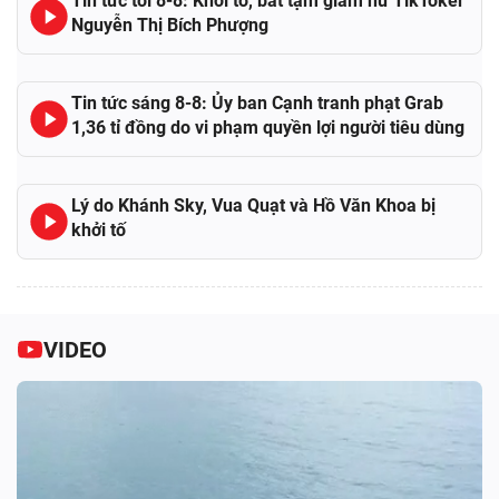
Tin tức tối 8-8: Khởi tố, bắt tạm giam nữ TikToker
Nguyễn Thị Bích Phượng
Tin tức sáng 8-8: Ủy ban Cạnh tranh phạt Grab
1,36 tỉ đồng do vi phạm quyền lợi người tiêu dùng
Lý do Khánh Sky, Vua Quạt và Hồ Văn Khoa bị
khởi tố
VIDEO