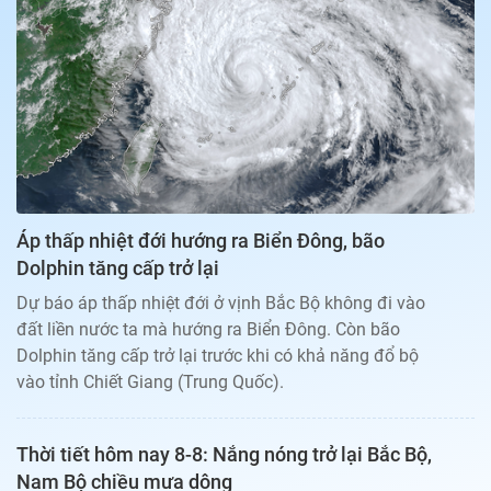
Bạn đọc
Giới tính
Điểm thi
Phản hồi
Phòng mạch
Cần biết
Đường dây nóng
Biết để khỏe
Thị trường 247
Nhà đất
Tiêu điểm
Học hành
Hỏi đáp
Chia sẻ
Thời tiết
Địa ốc
Thị trường
Áp thấp nhiệt đới hướng ra Biển Đông, bão
Đọc báo cùng bạn
Giải trí
Dolphin tăng cấp trở lại
Trải nghiệm và đánh giá
Chính sách
Dự báo áp thấp nhiệt đới ở vịnh Bắc Bộ không đi vào
Đời sống
đất liền nước ta mà hướng ra Biển Đông. Còn bão
Dự án
Quảng cáo
Dolphin tăng cấp trở lại trước khi có khả năng đổ bộ
Sản phẩm
vào tỉnh Chiết Giang (Trung Quốc).
Tuoitrenews
Thời tiết hôm nay 8-8: Nắng nóng trở lại Bắc Bộ,
Tuổi Trẻ Cuối Tuần
Nam Bộ chiều mưa dông