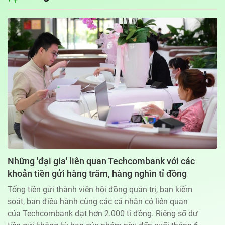
Địa chỉ: 60A Hoàng Văn Thụ, phường Đức Nhuận, Tp. Hồ Chí Minh
Hotline: 0918.033.133 - Email: tto@tuoitre.com.vn
Phòng Quảng Cáo Báo Tuổi Trẻ: 028.39974848
Dịch vụ truyền thông
Điều khoản bảo mật
Góp ý
© Copyright 2026 Bao dien tu Tuoi Tre, All rights reserved
® Báo điện tử Tuổi Trẻ giữ bản quyền nội dung trên website này
Những 'đại gia' liên quan Techcombank với các
khoản tiền gửi hàng trăm, hàng nghìn tỉ đồng
Tổng tiền gửi thành viên hội đồng quản trị, ban kiểm
soát, ban điều hành cùng các cá nhân có liên quan
của Techcombank đạt hơn 2.000 tỉ đồng. Riêng số dư