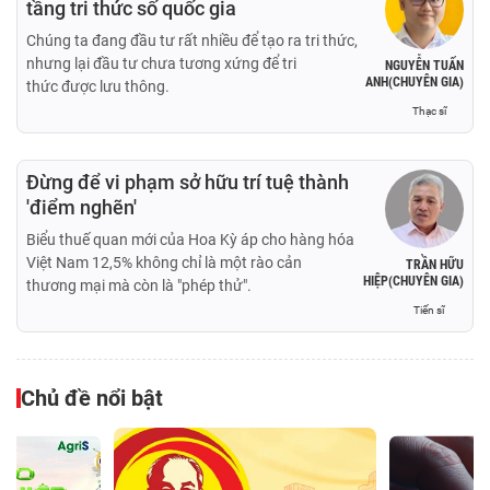
tầng tri thức số quốc gia
Chúng ta đang đầu tư rất nhiều để tạo ra tri thức,
nhưng lại đầu tư chưa tương xứng để tri
NGUYỄN TUẤN
ANH(CHUYÊN GIA)
thức được lưu thông.
Thạc sĩ
Đừng để vi phạm sở hữu trí tuệ thành
'điểm nghẽn'
Biểu thuế quan mới của Hoa Kỳ áp cho hàng hóa
Việt Nam 12,5% không chỉ là một rào cản
TRẦN HỮU
HIỆP(CHUYÊN GIA)
thương mại mà còn là "phép thử".
Tiến sĩ
Chủ đề nổi bật