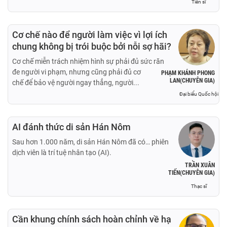
Tiến sĩ
Cơ chế nào để người làm việc vì lợi ích
chung không bị trói buộc bởi nỗi sợ hãi?
Cơ chế miễn trách nhiệm hình sự phải đủ sức răn
đe người vi phạm, nhưng cũng phải đủ cơ
PHẠM KHÁNH PHONG
LAN(CHUYÊN GIA)
chế để bảo vệ người ngay thẳng, người...
Đại biểu Quốc hội
AI đánh thức di sản Hán Nôm
Sau hơn 1.000 năm, di sản Hán Nôm đã có… phiên
dịch viên là trí tuệ nhân tạo (AI).
TRẦN XUÂN
TIẾN(CHUYÊN GIA)
Thạc sĩ
Cần khung chính sách hoàn chỉnh về hạ