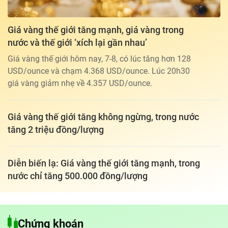
Giá vàng thế giới tăng mạnh, giá vàng trong
nước và thế giới ‘xích lại gần nhau’
Giá vàng thế giới hôm nay, 7-8, có lúc tăng hơn 128
USD/ounce và chạm 4.368 USD/ounce. Lúc 20h30
giá vàng giảm nhẹ về 4.357 USD/ounce.
Giá vàng thế giới tăng không ngừng, trong nước
tăng 2 triệu đồng/lượng
Diễn biến lạ: Giá vàng thế giới tăng mạnh, trong
nước chỉ tăng 500.000 đồng/lượng
Tổng biên tập: TRẦN XUÂN TOÀN
Giấy phép hoạt động báo điện tử tiếng Việt, tiếng Anh Số 561/GP-
Chứng khoán
BTTTT, cấp ngày 25-11-2022.