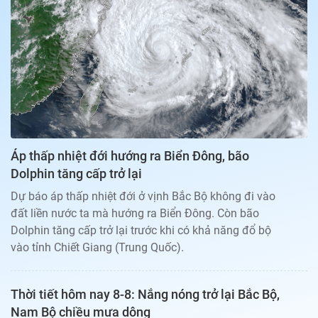
Bạn đọc
Giới tính
Điểm thi
Phản hồi
Phòng mạch
Cần biết
Đường dây nóng
Biết để khỏe
Thị trường 247
Nhà đất
Tiêu điểm
Học hành
Hỏi đáp
Chia sẻ
Thời tiết
Địa ốc
Thị trường
Áp thấp nhiệt đới hướng ra Biển Đông, bão
Đọc báo cùng bạn
Giải trí
Dolphin tăng cấp trở lại
Trải nghiệm và đánh giá
Chính sách
Dự báo áp thấp nhiệt đới ở vịnh Bắc Bộ không đi vào
Đời sống
đất liền nước ta mà hướng ra Biển Đông. Còn bão
Dự án
Quảng cáo
Dolphin tăng cấp trở lại trước khi có khả năng đổ bộ
Sản phẩm
vào tỉnh Chiết Giang (Trung Quốc).
Tuoitrenews
Thời tiết hôm nay 8-8: Nắng nóng trở lại Bắc Bộ,
Tuổi Trẻ Cuối Tuần
Nam Bộ chiều mưa dông