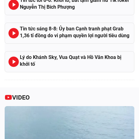
Tin tức tối 8-8: Khởi tố, bắt tạm giam nữ TikToker
Nguyễn Thị Bích Phượng
Tin tức sáng 8-8: Ủy ban Cạnh tranh phạt Grab
1,36 tỉ đồng do vi phạm quyền lợi người tiêu dùng
Lý do Khánh Sky, Vua Quạt và Hồ Văn Khoa bị
khởi tố
VIDEO