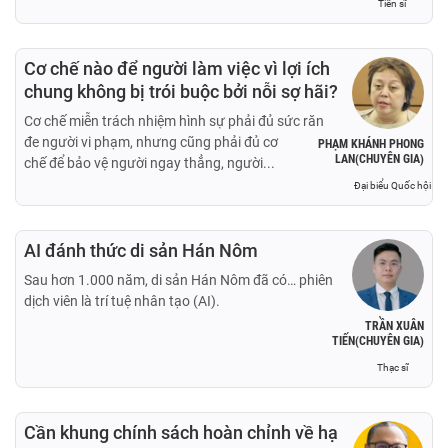
Tiến sĩ
Cơ chế nào để người làm việc vì lợi ích
chung không bị trói buộc bởi nỗi sợ hãi?
Cơ chế miễn trách nhiệm hình sự phải đủ sức răn
đe người vi phạm, nhưng cũng phải đủ cơ
PHẠM KHÁNH PHONG
LAN(CHUYÊN GIA)
chế để bảo vệ người ngay thẳng, người...
Đại biểu Quốc hội
AI đánh thức di sản Hán Nôm
Sau hơn 1.000 năm, di sản Hán Nôm đã có… phiên
dịch viên là trí tuệ nhân tạo (AI).
TRẦN XUÂN
TIẾN(CHUYÊN GIA)
Thạc sĩ
Cần khung chính sách hoàn chỉnh về hạ