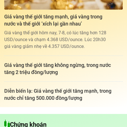
Giá vàng thế giới tăng mạnh, giá vàng trong
nước và thế giới ‘xích lại gần nhau’
Giá vàng thế giới hôm nay, 7-8, có lúc tăng hơn 128
USD/ounce và chạm 4.368 USD/ounce. Lúc 20h30
giá vàng giảm nhẹ về 4.357 USD/ounce.
Giá vàng thế giới tăng không ngừng, trong nước
tăng 2 triệu đồng/lượng
Diễn biến lạ: Giá vàng thế giới tăng mạnh, trong
nước chỉ tăng 500.000 đồng/lượng
Tổng biên tập: TRẦN XUÂN TOÀN
Giấy phép hoạt động báo điện tử tiếng Việt, tiếng Anh Số 561/GP-
Chứng khoán
BTTTT, cấp ngày 25-11-2022.