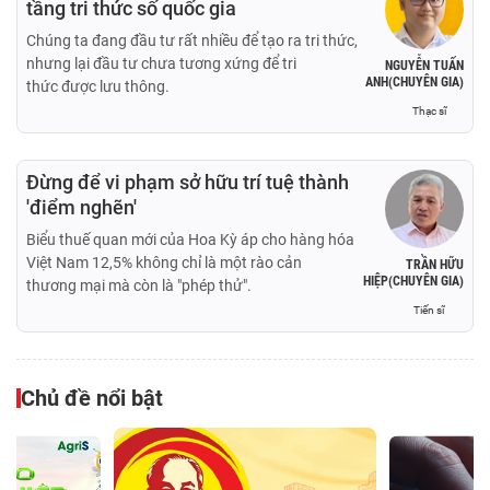
tầng tri thức số quốc gia
Chúng ta đang đầu tư rất nhiều để tạo ra tri thức,
nhưng lại đầu tư chưa tương xứng để tri
NGUYỄN TUẤN
ANH(CHUYÊN GIA)
thức được lưu thông.
Thạc sĩ
Đừng để vi phạm sở hữu trí tuệ thành
'điểm nghẽn'
Biểu thuế quan mới của Hoa Kỳ áp cho hàng hóa
Việt Nam 12,5% không chỉ là một rào cản
TRẦN HỮU
HIỆP(CHUYÊN GIA)
thương mại mà còn là "phép thử".
Tiến sĩ
Chủ đề nổi bật