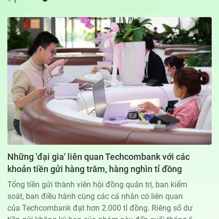
Địa chỉ: 60A Hoàng Văn Thụ, phường Đức Nhuận, Tp. Hồ Chí Minh
Hotline: 0918.033.133 - Email: tto@tuoitre.com.vn
Phòng Quảng Cáo Báo Tuổi Trẻ: 028.39974848
Dịch vụ truyền thông
Điều khoản bảo mật
Góp ý
© Copyright 2026 Bao dien tu Tuoi Tre, All rights reserved
® Báo điện tử Tuổi Trẻ giữ bản quyền nội dung trên website này
Những 'đại gia' liên quan Techcombank với các
khoản tiền gửi hàng trăm, hàng nghìn tỉ đồng
Tổng tiền gửi thành viên hội đồng quản trị, ban kiểm
soát, ban điều hành cùng các cá nhân có liên quan
của Techcombank đạt hơn 2.000 tỉ đồng. Riêng số dư