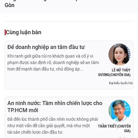
Gòn
Cùng luận bàn
Để doanh nghiệp an tâm đầu tư
Khi ranh giới giữa rủi ro khách quan và cố ý vi
phạm được xác định rõ, doanh nghiệp sẽ an tâm
hơn để mạnh dạn đầu tư, chủ động áp...
LÊ NỮ THÙY
DƯƠNG(CHUYÊN GIA)
Đại biểu Quốc hội
An ninh nước: Tầm nhìn chiến lược cho
TP.HCM mới
Đã đến lúc thành phố cần nhìn nước không phải
như một vấn đề cần giải quyết, mà như một
TRẦN TRIẾT(CHUYÊN
GIA)
tài sản chiến lược cần đầu tư.