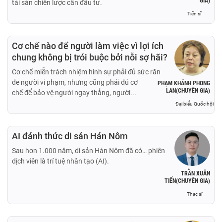
GIA)
tài sản chiến lược cần đầu tư.
Tiến sĩ
Cơ chế nào để người làm việc vì lợi ích
chung không bị trói buộc bởi nỗi sợ hãi?
Cơ chế miễn trách nhiệm hình sự phải đủ sức răn
đe người vi phạm, nhưng cũng phải đủ cơ
PHẠM KHÁNH PHONG
LAN(CHUYÊN GIA)
chế để bảo vệ người ngay thẳng, người...
Đại biểu Quốc hội
AI đánh thức di sản Hán Nôm
Sau hơn 1.000 năm, di sản Hán Nôm đã có… phiên
dịch viên là trí tuệ nhân tạo (AI).
TRẦN XUÂN
TIẾN(CHUYÊN GIA)
Thạc sĩ