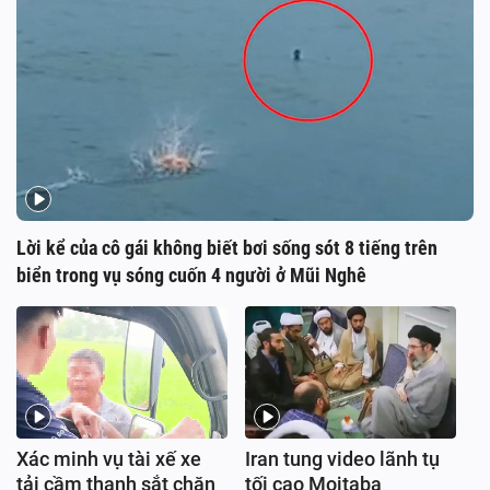
Lời kể của cô gái không biết bơi sống sót 8 tiếng trên
biển trong vụ sóng cuốn 4 người ở Mũi Nghê
Xác minh vụ tài xế xe
Iran tung video lãnh tụ
tải cầm thanh sắt chặn
tối cao Mojtaba