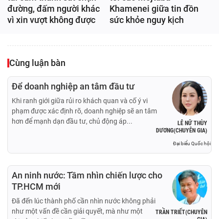
đường, đấm người khác
Khamenei giữa tin đồn
vì xin vượt không được
sức khỏe nguy kịch
Cùng luận bàn
Để doanh nghiệp an tâm đầu tư
Khi ranh giới giữa rủi ro khách quan và cố ý vi
phạm được xác định rõ, doanh nghiệp sẽ an tâm
hơn để mạnh dạn đầu tư, chủ động áp...
LÊ NỮ THÙY
DƯƠNG(CHUYÊN GIA)
Đại biểu Quốc hội
An ninh nước: Tầm nhìn chiến lược cho
TP.HCM mới
Đã đến lúc thành phố cần nhìn nước không phải
như một vấn đề cần giải quyết, mà như một
TRẦN TRIẾT(CHUYÊN