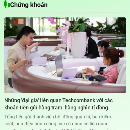
Chứng khoán
Địa chỉ: 60A Hoàng Văn Thụ, phường Đức Nhuận, Tp. Hồ Chí Minh
Hotline: 0918.033.133 - Email: tto@tuoitre.com.vn
Phòng Quảng Cáo Báo Tuổi Trẻ: 028.39974848
Dịch vụ truyền thông
Điều khoản bảo mật
Góp ý
© Copyright 2026 Bao dien tu Tuoi Tre, All rights reserved
® Báo điện tử Tuổi Trẻ giữ bản quyền nội dung trên website này
Những 'đại gia' liên quan Techcombank với các
khoản tiền gửi hàng trăm, hàng nghìn tỉ đồng
Tổng tiền gửi thành viên hội đồng quản trị, ban kiểm
soát, ban điều hành cùng các cá nhân có liên quan