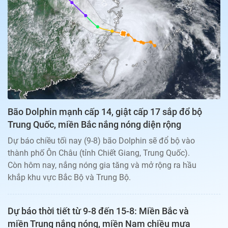
Bạn đọc
Giới tính
Điểm thi
Phản hồi
Phòng mạch
Cần biết
Đường dây nóng
Biết để khỏe
Thị trường 247
Nhà đất
Tiêu điểm
Học hành
Hỏi đáp
Chia sẻ
Thời tiết
Địa ốc
Thị trường
Bão Dolphin mạnh cấp 14, giật cấp 17 sắp đổ bộ
Đọc báo cùng bạn
Giải trí
Trung Quốc, miền Bắc nắng nóng diện rộng
Trải nghiệm và đánh giá
Chính sách
Dự báo chiều tối nay (9-8) bão Dolphin sẽ đổ bộ vào
Đời sống
thành phố Ôn Châu (tỉnh Chiết Giang, Trung Quốc).
Dự án
Quảng cáo
Còn hôm nay, nắng nóng gia tăng và mở rộng ra hầu
Sản phẩm
khắp khu vực Bắc Bộ và Trung Bộ.
Tuoitrenews
Dự báo thời tiết từ 9-8 đến 15-8: Miền Bắc và
Tuổi Trẻ Cuối Tuần
miền Trung nắng nóng, miền Nam chiều mưa