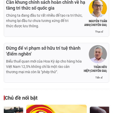
Cần khung chính sách hoàn chỉnh về hạ
tầng tri thức số quốc gia
Chúng ta đang đầu tư rất nhiều để tạo ra tri thức,
nhưng lại đầu tư chưa tương xứng để tri
NGUYỄN TUẤN
ANH(CHUYÊN GIA)
thức được lưu thông.
Thạc sĩ
Đừng để vi phạm sở hữu trí tuệ thành
'điểm nghẽn'
Biểu thuế quan mới của Hoa Kỳ áp cho hàng hóa
Việt Nam 12,5% không chỉ là một rào cản
TRẦN HỮU
HIỆP(CHUYÊN GIA)
thương mại mà còn là "phép thử".
Tiến sĩ
Chủ đề nổi bật