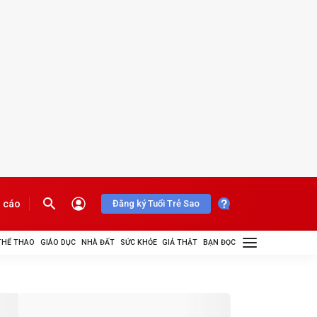
 cáo
Đăng ký Tuổi Trẻ Sao
THỂ THAO
GIÁO DỤC
NHÀ ĐẤT
SỨC KHỎE
GIẢ THẬT
BẠN ĐỌC