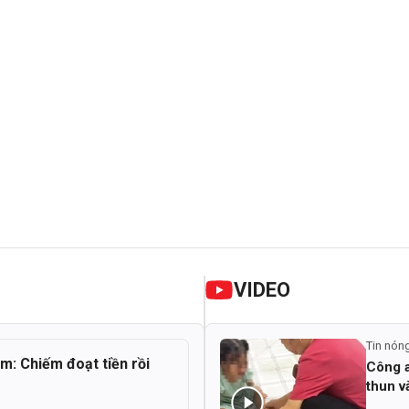
VIDEO
Tin nón
ểm: Chiếm đoạt tiền rồi
Công a
thun v