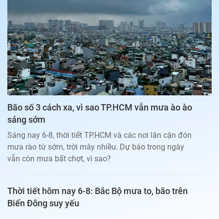
Bạn đọc
Giới tính
Điểm thi
Phản hồi
Phòng mạch
Cần biết
Đường dây nóng
Biết để khỏe
Thị trường 247
Nhà đất
Tiêu điểm
Học hành
Hỏi đáp
Chia sẻ
Thời tiết
Địa ốc
Thị trường
Bão số 3 cách xa, vì sao TP.HCM vẫn mưa ào ào
Đọc báo cùng bạn
Giải trí
sáng sớm
Trải nghiệm và đánh giá
Chính sách
Sáng nay 6-8, thời tiết TP.HCM và các nơi lân cận đón
Đời sống
mưa rào từ sớm, trời mây nhiều. Dự báo trong ngày
Dự án
Quảng cáo
vẫn còn mưa bất chợt, vì sao?
Sản phẩm
Tuoitrenews
Thời tiết hôm nay 6-8: Bắc Bộ mưa to, bão trên
Biển Đông suy yếu
Tuổi Trẻ Cuối Tuần