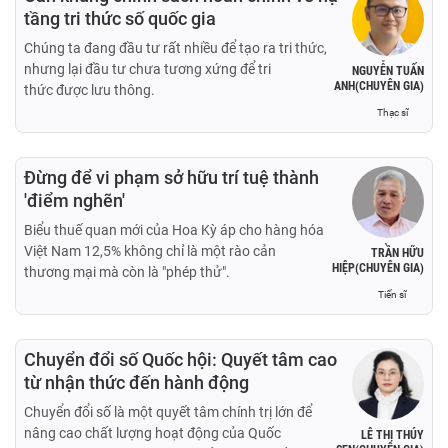
tầng tri thức số quốc gia
Chúng ta đang đầu tư rất nhiều để tạo ra tri thức,
nhưng lại đầu tư chưa tương xứng để tri
NGUYỄN TUẤN
ANH(CHUYÊN GIA)
thức được lưu thông.
Thạc sĩ
Đừng để vi phạm sở hữu trí tuệ thành
'điểm nghẽn'
Biểu thuế quan mới của Hoa Kỳ áp cho hàng hóa
Việt Nam 12,5% không chỉ là một rào cản
TRẦN HỮU
HIỆP(CHUYÊN GIA)
thương mại mà còn là "phép thử".
Tiến sĩ
Chuyển đổi số Quốc hội: Quyết tâm cao
từ nhận thức đến hành động
Chuyển đổi số là một quyết tâm chính trị lớn để
nâng cao chất lượng hoạt động của Quốc
LÊ THỊ THÚY