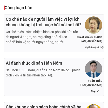
Cùng luận bàn
Cơ chế nào để người làm việc vì lợi ích
chung không bị trói buộc bởi nỗi sợ hãi?
Cơ chế miễn trách nhiệm hình sự phải đủ sức răn
đe người vi phạm, nhưng cũng phải đủ cơ
PHẠM KHÁNH PHONG
LAN(CHUYÊN GIA)
chế để bảo vệ người ngay thẳng, người...
Đại biểu Quốc hội
AI đánh thức di sản Hán Nôm
Sau hơn 1.000 năm, di sản Hán Nôm đã có… phiên
dịch viên là trí tuệ nhân tạo (AI).
TRẦN XUÂN
TIẾN(CHUYÊN GIA)
Thạc sĩ
Cần khung chính sách hoàn chỉnh về hạ