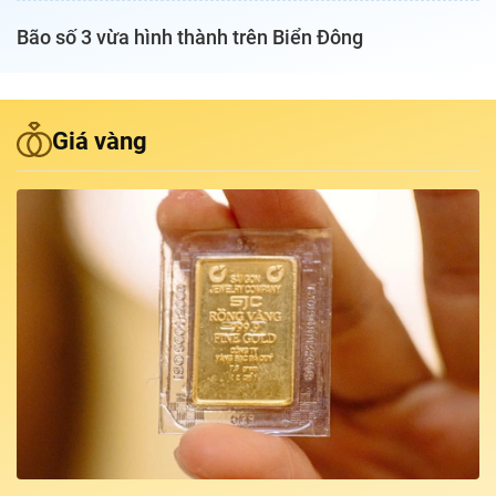
Bão số 3 vừa hình thành trên Biển Đông
Podcast Tuổi Trẻ
Quảng cáo
Giá vàng
Đặt báo