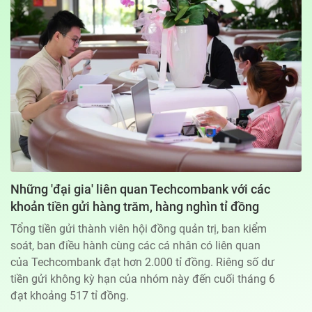
Địa chỉ: 60A Hoàng Văn Thụ, phường Đức Nhuận, Tp. Hồ Chí Minh
Hotline: 0918.033.133 - Email: tto@tuoitre.com.vn
Phòng Quảng Cáo Báo Tuổi Trẻ: 028.39974848
Dịch vụ truyền thông
Điều khoản bảo mật
Góp ý
© Copyright 2026 Bao dien tu Tuoi Tre, All rights reserved
® Báo điện tử Tuổi Trẻ giữ bản quyền nội dung trên website này
Những 'đại gia' liên quan Techcombank với các
khoản tiền gửi hàng trăm, hàng nghìn tỉ đồng
Tổng tiền gửi thành viên hội đồng quản trị, ban kiểm
soát, ban điều hành cùng các cá nhân có liên quan
của Techcombank đạt hơn 2.000 tỉ đồng. Riêng số dư
tiền gửi không kỳ hạn của nhóm này đến cuối tháng 6
đạt khoảng 517 tỉ đồng.