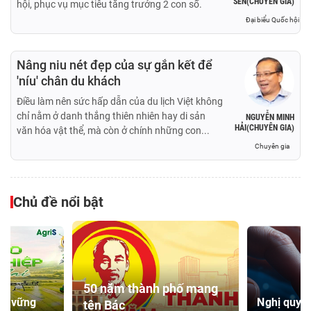
SEN(CHUYÊN GIA)
hội, phục vụ mục tiêu tăng trưởng 2 con số.
Đại biểu Quốc hội
Nâng niu nét đẹp của sự gắn kết để
'níu' chân du khách
Điều làm nên sức hấp dẫn của du lịch Việt không
chỉ nằm ở danh thắng thiên nhiên hay di sản
NGUYỄN MINH
HẢI(CHUYÊN GIA)
văn hóa vật thể, mà còn ở chính những con...
Chuyên gia
Chủ đề nổi bật
50 năm thành phố mang
ền vững
Nghị quyết
tên Bác