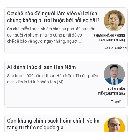
Cơ chế nào để người làm việc vì lợi ích
chung không bị trói buộc bởi nỗi sợ hãi?
Cơ chế miễn trách nhiệm hình sự phải đủ sức răn
đe người vi phạm, nhưng cũng phải đủ cơ
PHẠM KHÁNH PHONG
LAN(CHUYÊN GIA)
chế để bảo vệ người ngay thẳng, người...
Đại biểu Quốc hội
AI đánh thức di sản Hán Nôm
Sau hơn 1.000 năm, di sản Hán Nôm đã có… phiên
dịch viên là trí tuệ nhân tạo (AI).
TRẦN XUÂN
TIẾN(CHUYÊN GIA)
Thạc sĩ
Cần khung chính sách hoàn chỉnh về hạ
tầng tri thức số quốc gia