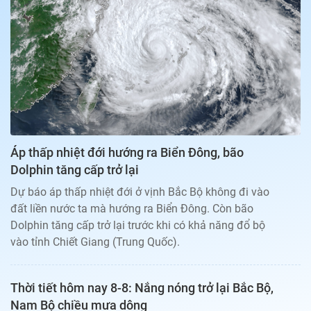
Bạn đọc
Giới tính
Điểm thi
Phản hồi
Phòng mạch
Cần biết
Đường dây nóng
Biết để khỏe
Thị trường 247
Nhà đất
Tiêu điểm
Học hành
Hỏi đáp
Chia sẻ
Thời tiết
Địa ốc
Thị trường
Áp thấp nhiệt đới hướng ra Biển Đông, bão
Đọc báo cùng bạn
Giải trí
Dolphin tăng cấp trở lại
Trải nghiệm và đánh giá
Chính sách
Dự báo áp thấp nhiệt đới ở vịnh Bắc Bộ không đi vào
Đời sống
đất liền nước ta mà hướng ra Biển Đông. Còn bão
Dự án
Quảng cáo
Dolphin tăng cấp trở lại trước khi có khả năng đổ bộ
Sản phẩm
vào tỉnh Chiết Giang (Trung Quốc).
Tuoitrenews
Thời tiết hôm nay 8-8: Nắng nóng trở lại Bắc Bộ,
Tuổi Trẻ Cuối Tuần
Nam Bộ chiều mưa dông