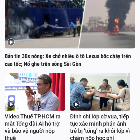
Bản tin 30s nóng: Xe chở nhiều ô tô Lexus bốc cháy trên
cao tốc; Nổ ghe trên sông Sài Gòn
Video Thuế TP.HCM ra
Đình chỉ lớp cờ vua, tiếp
mắt Tổng đài AI hỗ trợ
tục xác minh phản ánh
và bảo vệ người nộp
trẻ bị 'tống' ra khỏi lớp vì
thuế
chậm nộp học phí