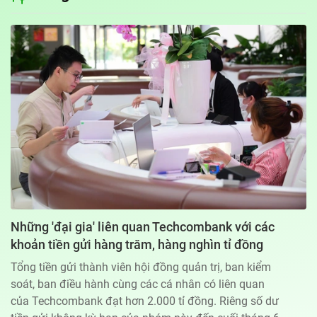
Địa chỉ: 60A Hoàng Văn Thụ, phường Đức Nhuận, Tp. Hồ Chí Minh
Hotline: 0918.033.133 - Email: tto@tuoitre.com.vn
Phòng Quảng Cáo Báo Tuổi Trẻ: 028.39974848
Dịch vụ truyền thông
Điều khoản bảo mật
Góp ý
© Copyright 2026 Bao dien tu Tuoi Tre, All rights reserved
® Báo điện tử Tuổi Trẻ giữ bản quyền nội dung trên website này
Những 'đại gia' liên quan Techcombank với các
khoản tiền gửi hàng trăm, hàng nghìn tỉ đồng
Tổng tiền gửi thành viên hội đồng quản trị, ban kiểm
soát, ban điều hành cùng các cá nhân có liên quan
của Techcombank đạt hơn 2.000 tỉ đồng. Riêng số dư