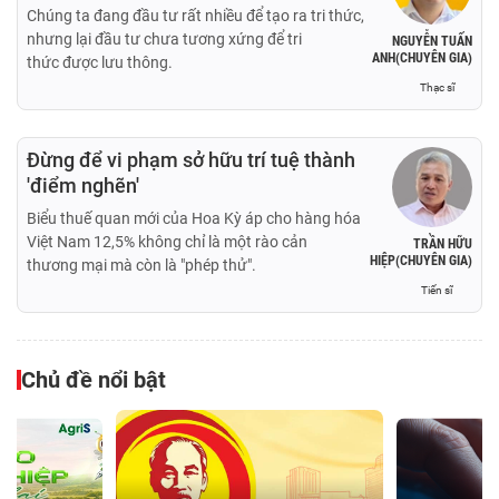
Chúng ta đang đầu tư rất nhiều để tạo ra tri thức,
nhưng lại đầu tư chưa tương xứng để tri
NGUYỄN TUẤN
ANH(CHUYÊN GIA)
thức được lưu thông.
Thạc sĩ
Đừng để vi phạm sở hữu trí tuệ thành
'điểm nghẽn'
Biểu thuế quan mới của Hoa Kỳ áp cho hàng hóa
Việt Nam 12,5% không chỉ là một rào cản
TRẦN HỮU
HIỆP(CHUYÊN GIA)
thương mại mà còn là "phép thử".
Tiến sĩ
Chủ đề nổi bật