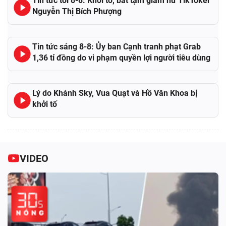
Tin tức tối 8-8: Khởi tố, bắt tạm giam nữ TikToker
Nguyễn Thị Bích Phượng
Tin tức sáng 8-8: Ủy ban Cạnh tranh phạt Grab
1,36 tỉ đồng do vi phạm quyền lợi người tiêu dùng
Lý do Khánh Sky, Vua Quạt và Hồ Văn Khoa bị
khởi tố
VIDEO