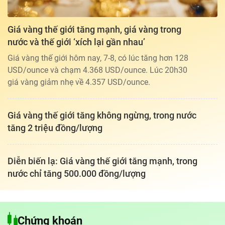
Giá vàng thế giới tăng mạnh, giá vàng trong
nước và thế giới ‘xích lại gần nhau’
Giá vàng thế giới hôm nay, 7-8, có lúc tăng hơn 128
USD/ounce và chạm 4.368 USD/ounce. Lúc 20h30
giá vàng giảm nhẹ về 4.357 USD/ounce.
Giá vàng thế giới tăng không ngừng, trong nước
tăng 2 triệu đồng/lượng
Diễn biến lạ: Giá vàng thế giới tăng mạnh, trong
nước chỉ tăng 500.000 đồng/lượng
Tổng biên tập: TRẦN XUÂN TOÀN
Giấy phép hoạt động báo điện tử tiếng Việt, tiếng Anh Số 561/GP-
Chứng khoán
BTTTT, cấp ngày 25-11-2022.