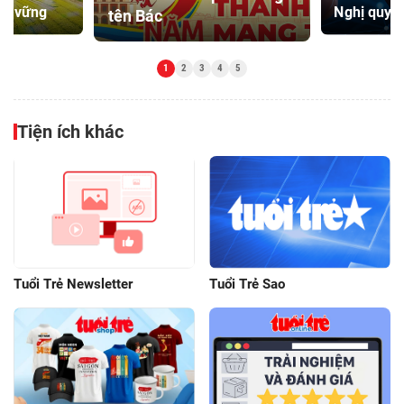
ền vững
Nghị quyết
tên Bác
Tiện ích khác
Tuổi Trẻ Newsletter
Tuổi Trẻ Sao