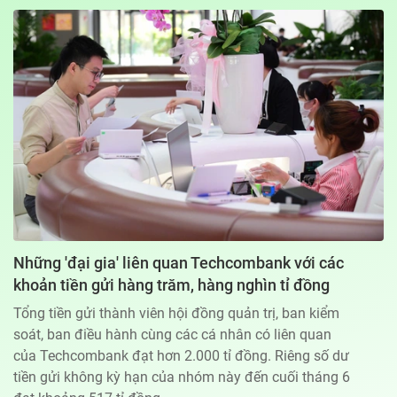
Địa chỉ: 60A Hoàng Văn Thụ, phường Đức Nhuận, Tp. Hồ Chí Minh
Hotline: 0918.033.133 - Email: tto@tuoitre.com.vn
Phòng Quảng Cáo Báo Tuổi Trẻ: 028.39974848
Dịch vụ truyền thông
Điều khoản bảo mật
Góp ý
© Copyright 2026 Bao dien tu Tuoi Tre, All rights reserved
® Báo điện tử Tuổi Trẻ giữ bản quyền nội dung trên website này
Những 'đại gia' liên quan Techcombank với các
khoản tiền gửi hàng trăm, hàng nghìn tỉ đồng
Tổng tiền gửi thành viên hội đồng quản trị, ban kiểm
soát, ban điều hành cùng các cá nhân có liên quan
của Techcombank đạt hơn 2.000 tỉ đồng. Riêng số dư
tiền gửi không kỳ hạn của nhóm này đến cuối tháng 6