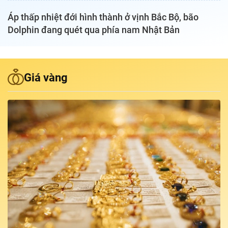
Áp thấp nhiệt đới hình thành ở vịnh Bắc Bộ, bão
Podcast Tuổi Trẻ
Dolphin đang quét qua phía nam Nhật Bản
Quảng cáo
Giá vàng
Đặt báo