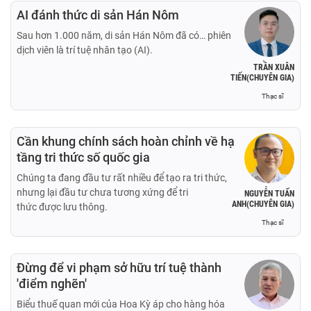
AI đánh thức di sản Hán Nôm
Sau hơn 1.000 năm, di sản Hán Nôm đã có… phiên
dịch viên là trí tuệ nhân tạo (AI).
TRẦN XUÂN
TIẾN(CHUYÊN GIA)
Thạc sĩ
Cần khung chính sách hoàn chỉnh về hạ
tầng tri thức số quốc gia
Chúng ta đang đầu tư rất nhiều để tạo ra tri thức,
nhưng lại đầu tư chưa tương xứng để tri
NGUYỄN TUẤN
ANH(CHUYÊN GIA)
thức được lưu thông.
Thạc sĩ
Đừng để vi phạm sở hữu trí tuệ thành
'điểm nghẽn'
Biểu thuế quan mới của Hoa Kỳ áp cho hàng hóa