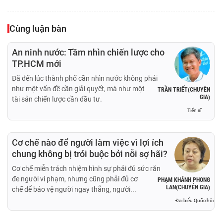
Cùng luận bàn
An ninh nước: Tầm nhìn chiến lược cho
TP.HCM mới
Đã đến lúc thành phố cần nhìn nước không phải
như một vấn đề cần giải quyết, mà như một
TRẦN TRIẾT(CHUYÊN
GIA)
tài sản chiến lược cần đầu tư.
Tiến sĩ
Cơ chế nào để người làm việc vì lợi ích
chung không bị trói buộc bởi nỗi sợ hãi?
Cơ chế miễn trách nhiệm hình sự phải đủ sức răn
đe người vi phạm, nhưng cũng phải đủ cơ
PHẠM KHÁNH PHONG
LAN(CHUYÊN GIA)
chế để bảo vệ người ngay thẳng, người...
Đại biểu Quốc hội