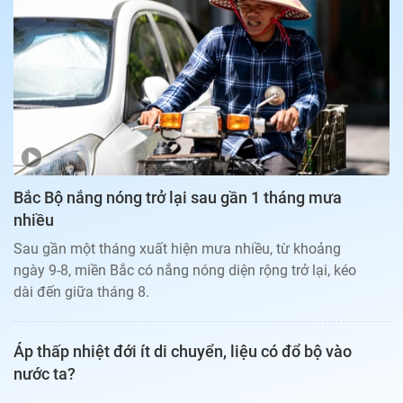
Bạn đọc
Giới tính
Điểm thi
Phản hồi
Phòng mạch
Cần biết
Đường dây nóng
Biết để khỏe
Thị trường 247
Nhà đất
Tiêu điểm
Học hành
Hỏi đáp
Chia sẻ
Thời tiết
Địa ốc
Thị trường
Bắc Bộ nắng nóng trở lại sau gần 1 tháng mưa
Đọc báo cùng bạn
Giải trí
nhiều
Trải nghiệm và đánh giá
Chính sách
Sau gần một tháng xuất hiện mưa nhiều, từ khoảng
Đời sống
ngày 9-8, miền Bắc có nắng nóng diện rộng trở lại, kéo
Dự án
Quảng cáo
dài đến giữa tháng 8.
Sản phẩm
Tuoitrenews
Áp thấp nhiệt đới ít di chuyển, liệu có đổ bộ vào
nước ta?
Tuổi Trẻ Cuối Tuần