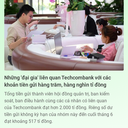
Địa chỉ: 60A Hoàng Văn Thụ, phường Đức Nhuận, Tp. Hồ Chí Minh
Hotline: 0918.033.133 - Email: tto@tuoitre.com.vn
Phòng Quảng Cáo Báo Tuổi Trẻ: 028.39974848
Dịch vụ truyền thông
Điều khoản bảo mật
Góp ý
© Copyright 2026 Bao dien tu Tuoi Tre, All rights reserved
® Báo điện tử Tuổi Trẻ giữ bản quyền nội dung trên website này
Những 'đại gia' liên quan Techcombank với các
khoản tiền gửi hàng trăm, hàng nghìn tỉ đồng
Tổng tiền gửi thành viên hội đồng quản trị, ban kiểm
soát, ban điều hành cùng các cá nhân có liên quan
của Techcombank đạt hơn 2.000 tỉ đồng. Riêng số dư
tiền gửi không kỳ hạn của nhóm này đến cuối tháng 6
đạt khoảng 517 tỉ đồng.