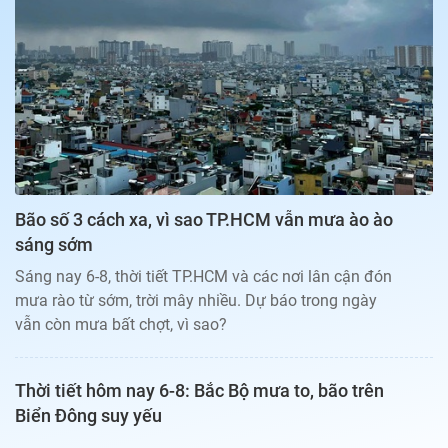
Bạn đọc
Giới tính
Điểm thi
Phản hồi
Phòng mạch
Cần biết
Đường dây nóng
Biết để khỏe
Thị trường 247
Nhà đất
Tiêu điểm
Học hành
Hỏi đáp
Chia sẻ
Thời tiết
Địa ốc
Thị trường
Bão số 3 cách xa, vì sao TP.HCM vẫn mưa ào ào
Đọc báo cùng bạn
Giải trí
sáng sớm
Trải nghiệm và đánh giá
Chính sách
Sáng nay 6-8, thời tiết TP.HCM và các nơi lân cận đón
Đời sống
mưa rào từ sớm, trời mây nhiều. Dự báo trong ngày
Dự án
Quảng cáo
vẫn còn mưa bất chợt, vì sao?
Sản phẩm
Tuoitrenews
Thời tiết hôm nay 6-8: Bắc Bộ mưa to, bão trên
Biển Đông suy yếu
Tuổi Trẻ Cuối Tuần