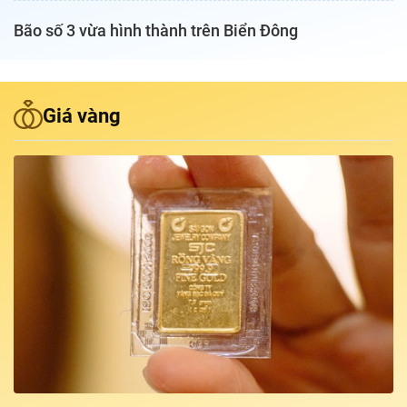
Bão số 3 vừa hình thành trên Biển Đông
Podcast Tuổi Trẻ
Quảng cáo
Giá vàng
Đặt báo