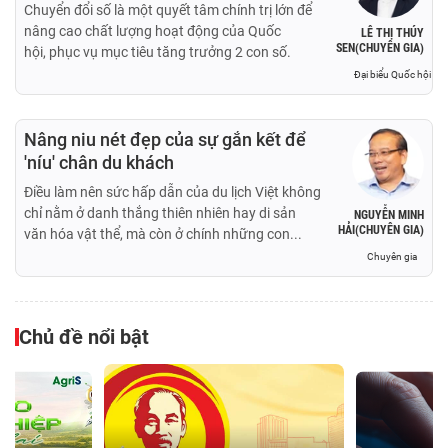
Chuyển đổi số là một quyết tâm chính trị lớn để
nâng cao chất lượng hoạt động của Quốc
LÊ THỊ THÚY
SEN(CHUYÊN GIA)
hội, phục vụ mục tiêu tăng trưởng 2 con số.
Đại biểu Quốc hội
Nâng niu nét đẹp của sự gắn kết để
'níu' chân du khách
Điều làm nên sức hấp dẫn của du lịch Việt không
chỉ nằm ở danh thắng thiên nhiên hay di sản
NGUYỄN MINH
HẢI(CHUYÊN GIA)
văn hóa vật thể, mà còn ở chính những con...
Chuyên gia
Chủ đề nổi bật