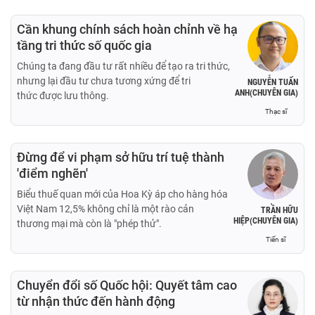
Cần khung chính sách hoàn chỉnh về hạ
tầng tri thức số quốc gia
Chúng ta đang đầu tư rất nhiều để tạo ra tri thức,
nhưng lại đầu tư chưa tương xứng để tri
NGUYỄN TUẤN
ANH(CHUYÊN GIA)
thức được lưu thông.
Thạc sĩ
Đừng để vi phạm sở hữu trí tuệ thành
'điểm nghẽn'
Biểu thuế quan mới của Hoa Kỳ áp cho hàng hóa
Việt Nam 12,5% không chỉ là một rào cản
TRẦN HỮU
HIỆP(CHUYÊN GIA)
thương mại mà còn là "phép thử".
Tiến sĩ
Chuyển đổi số Quốc hội: Quyết tâm cao
từ nhận thức đến hành động