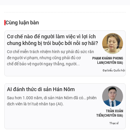
Cùng luận bàn
Cơ chế nào để người làm việc vì lợi ích
chung không bị trói buộc bởi nỗi sợ hãi?
Cơ chế miễn trách nhiệm hình sự phải đủ sức răn
đe người vi phạm, nhưng cũng phải đủ cơ
PHẠM KHÁNH PHONG
LAN(CHUYÊN GIA)
chế để bảo vệ người ngay thẳng, người...
Đại biểu Quốc hội
AI đánh thức di sản Hán Nôm
Sau hơn 1.000 năm, di sản Hán Nôm đã có… phiên
dịch viên là trí tuệ nhân tạo (AI).
TRẦN XUÂN
TIẾN(CHUYÊN GIA)
Thạc sĩ