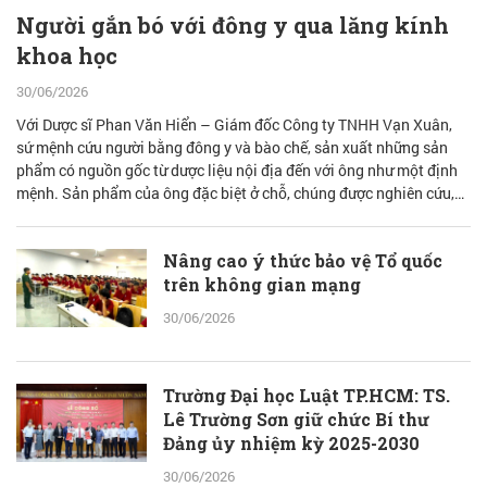
Người gắn bó với đông y qua lăng kính
khoa học
30/06/2026
Với Dược sĩ Phan Văn Hiển – Giám đốc Công ty TNHH Vạn Xuân,
sứ mệnh cứu người bằng đông y và bào chế, sản xuất những sản
phẩm có nguồn gốc từ dược liệu nội địa đến với ông như một định
mệnh. Sản phẩm của ông đặc biệt ở chỗ, chúng được nghiên cứu,
bào chế từ đam mê nhưng được quán chiếu qua lăng kính khoa học
với cơ sở lý luận vững vàng.
Nâng cao ý thức bảo vệ Tổ quốc
trên không gian mạng
30/06/2026
Trường Đại học Luật TP.HCM: TS.
Lê Trường Sơn giữ chức Bí thư
Đảng ủy nhiệm kỳ 2025-2030
30/06/2026