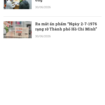
30/06/2026
Ra mắt ấn phẩm “Ngày 2-7-1976
rạng rỡ Thành phố Hồ Chí Minh”
30/06/2026
ThS.BS.CKII Cao Hoài Tuấn Anh -
Phó Giám đốc Bệnh viện Nhân dân
115: Nỗ lực tới cùng để giành lại sự
sống cho người bệnh
30/06/2026
Một ngày ở Công viên nước Đầm
Sen: Con vui chơi, ba mẹ thêm thời
gian bên nhau