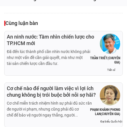
Cùng luận bàn
An ninh nước: Tầm nhìn chiến lược cho
TP.HCM mới
Đã đến lúc thành phố cần nhìn nước không phải
như một vấn đề cần giải quyết, mà như một
TRẦN TRIẾT(CHUYÊN
GIA)
tài sản chiến lược cần đầu tư.
Tiến sĩ
Cơ chế nào để người làm việc vì lợi ích
chung không bị trói buộc bởi nỗi sợ hãi?
Cơ chế miễn trách nhiệm hình sự phải đủ sức răn
đe người vi phạm, nhưng cũng phải đủ cơ
PHẠM KHÁNH PHONG
LAN(CHUYÊN GIA)
chế để bảo vệ người ngay thẳng, người...
Đại biểu Quốc hội