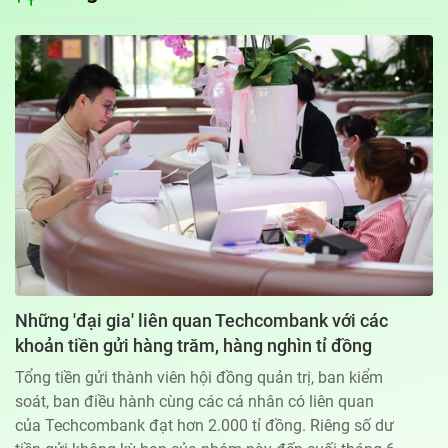
Địa chỉ: 60A Hoàng Văn Thụ, phường Đức Nhuận, Tp. Hồ Chí Minh
Hotline: 0918.033.133 - Email: tto@tuoitre.com.vn
Phòng Quảng Cáo Báo Tuổi Trẻ: 028.39974848
Dịch vụ truyền thông
Điều khoản bảo mật
Góp ý
© Copyright 2026 Bao dien tu Tuoi Tre, All rights reserved
® Báo điện tử Tuổi Trẻ giữ bản quyền nội dung trên website này
Những 'đại gia' liên quan Techcombank với các
khoản tiền gửi hàng trăm, hàng nghìn tỉ đồng
Tổng tiền gửi thành viên hội đồng quản trị, ban kiểm
soát, ban điều hành cùng các cá nhân có liên quan
của Techcombank đạt hơn 2.000 tỉ đồng. Riêng số dư