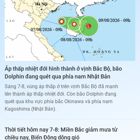
Bạn đọc
Giới tính
Điểm thi
Phản hồi
Phòng mạch
Cần biết
Đường dây nóng
Biết để khỏe
Thị trường 247
Nhà đất
Tiêu điểm
Học hành
Hỏi đáp
Chia sẻ
Thời tiết
Địa ốc
Thị trường
Áp thấp nhiệt đới hình thành ở vịnh Bắc Bộ, bão
Đọc báo cùng bạn
Giải trí
Dolphin đang quét qua phía nam Nhật Bản
Trải nghiệm và đánh giá
Chính sách
Sáng 7-8, vùng áp thấp ở trên vịnh Bắc Bộ đã mạnh
Đời sống
lên thành áp thấp nhiệt đới. Còn bão Dolphin đang
Dự án
Quảng cáo
quét qua khu vực phía bắc Okinawa và phía nam
Sản phẩm
Kagoshima (Nhật Bản).
Tuoitrenews
Thời tiết hôm nay 7-8: Miền Bắc giảm mưa từ
Tuổi Trẻ Cuối Tuần
chiều nay, Biển Đông dông gió