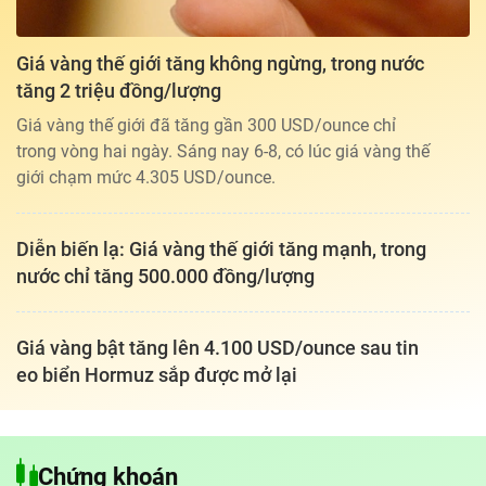
Giá vàng thế giới tăng không ngừng, trong nước
tăng 2 triệu đồng/lượng
Giá vàng thế giới đã tăng gần 300 USD/ounce chỉ
trong vòng hai ngày. Sáng nay 6-8, có lúc giá vàng thế
giới chạm mức 4.305 USD/ounce.
Diễn biến lạ: Giá vàng thế giới tăng mạnh, trong
nước chỉ tăng 500.000 đồng/lượng
Giá vàng bật tăng lên 4.100 USD/ounce sau tin
eo biển Hormuz sắp được mở lại
Tổng biên tập: TRẦN XUÂN TOÀN
Giấy phép hoạt động báo điện tử tiếng Việt, tiếng Anh Số 561/GP-
Chứng khoán
BTTTT, cấp ngày 25-11-2022.