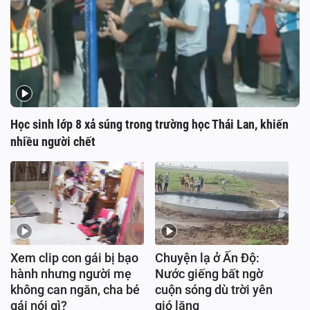
Học sinh lớp 8 xả súng trong trường học Thái Lan, khiến
nhiều người chết
Xem clip con gái bị bạo
Chuyện lạ ở Ấn Độ:
hành nhưng người mẹ
Nước giếng bất ngờ
không can ngăn, cha bé
cuộn sóng dù trời yên
gái nói gì?
gió lặng