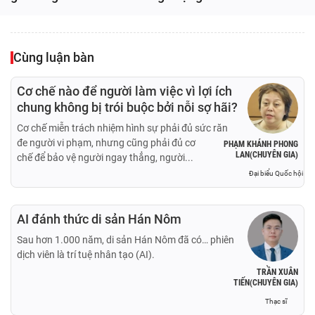
Cùng luận bàn
Cơ chế nào để người làm việc vì lợi ích
chung không bị trói buộc bởi nỗi sợ hãi?
Cơ chế miễn trách nhiệm hình sự phải đủ sức răn
đe người vi phạm, nhưng cũng phải đủ cơ
PHẠM KHÁNH PHONG
LAN(CHUYÊN GIA)
chế để bảo vệ người ngay thẳng, người...
Đại biểu Quốc hội
AI đánh thức di sản Hán Nôm
Sau hơn 1.000 năm, di sản Hán Nôm đã có… phiên
dịch viên là trí tuệ nhân tạo (AI).
TRẦN XUÂN
TIẾN(CHUYÊN GIA)
Thạc sĩ