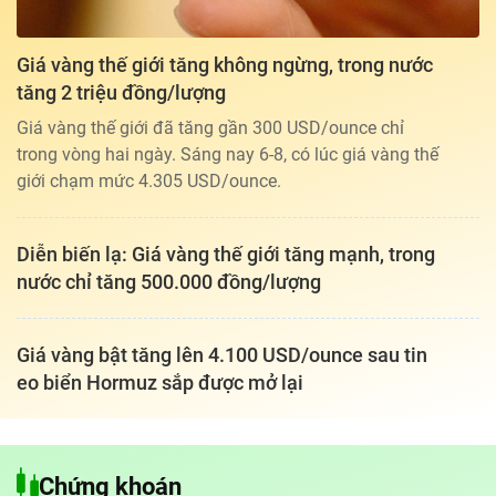
Giá vàng thế giới tăng không ngừng, trong nước
tăng 2 triệu đồng/lượng
Giá vàng thế giới đã tăng gần 300 USD/ounce chỉ
trong vòng hai ngày. Sáng nay 6-8, có lúc giá vàng thế
giới chạm mức 4.305 USD/ounce.
Diễn biến lạ: Giá vàng thế giới tăng mạnh, trong
nước chỉ tăng 500.000 đồng/lượng
Giá vàng bật tăng lên 4.100 USD/ounce sau tin
eo biển Hormuz sắp được mở lại
Tổng biên tập: TRẦN XUÂN TOÀN
Giấy phép hoạt động báo điện tử tiếng Việt, tiếng Anh Số 561/GP-
Chứng khoán
BTTTT, cấp ngày 25-11-2022.