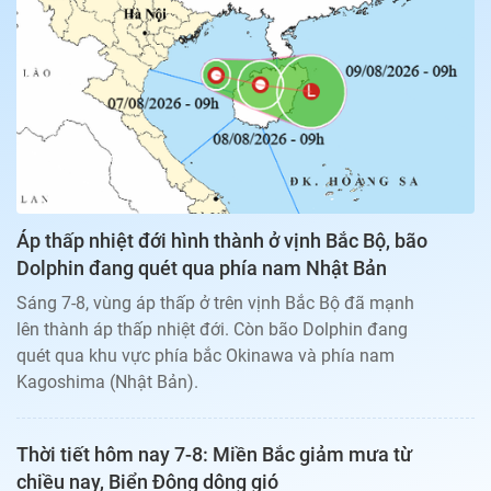
Bạn đọc
Giới tính
Điểm thi
Phản hồi
Phòng mạch
Cần biết
Đường dây nóng
Biết để khỏe
Thị trường 247
Nhà đất
Tiêu điểm
Học hành
Hỏi đáp
Chia sẻ
Thời tiết
Địa ốc
Thị trường
Áp thấp nhiệt đới hình thành ở vịnh Bắc Bộ, bão
Đọc báo cùng bạn
Giải trí
Dolphin đang quét qua phía nam Nhật Bản
Trải nghiệm và đánh giá
Chính sách
Sáng 7-8, vùng áp thấp ở trên vịnh Bắc Bộ đã mạnh
Đời sống
lên thành áp thấp nhiệt đới. Còn bão Dolphin đang
Dự án
Quảng cáo
quét qua khu vực phía bắc Okinawa và phía nam
Sản phẩm
Kagoshima (Nhật Bản).
Tuoitrenews
Thời tiết hôm nay 7-8: Miền Bắc giảm mưa từ
Tuổi Trẻ Cuối Tuần
chiều nay, Biển Đông dông gió