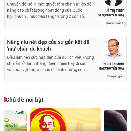
Chuyển đổi số là một quyết tâm chính trị lớn để
nâng cao chất lượng hoạt động của Quốc
LÊ THỊ THÚY
SEN(CHUYÊN GIA)
hội, phục vụ mục tiêu tăng trưởng 2 con số.
Đại biểu Quốc hội
Nâng niu nét đẹp của sự gắn kết để
'níu' chân du khách
Điều làm nên sức hấp dẫn của du lịch Việt không
chỉ nằm ở danh thắng thiên nhiên hay di sản
NGUYỄN MINH
HẢI(CHUYÊN GIA)
văn hóa vật thể, mà còn ở chính những con...
Chuyên gia
Chủ đề nổi bật