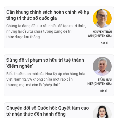
Cần khung chính sách hoàn chỉnh về hạ
tầng tri thức số quốc gia
Chúng ta đang đầu tư rất nhiều để tạo ra tri thức,
nhưng lại đầu tư chưa tương xứng để tri
NGUYỄN TUẤN
ANH(CHUYÊN GIA)
thức được lưu thông.
Thạc sĩ
Đừng để vi phạm sở hữu trí tuệ thành
'điểm nghẽn'
Biểu thuế quan mới của Hoa Kỳ áp cho hàng hóa
Việt Nam 12,5% không chỉ là một rào cản
TRẦN HỮU
HIỆP(CHUYÊN GIA)
thương mại mà còn là "phép thử".
Tiến sĩ
Chuyển đổi số Quốc hội: Quyết tâm cao
từ nhận thức đến hành động