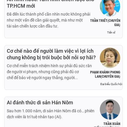
TP.HCM mới
Đã đến lúc thành phố cần nhìn nước không phải
như một vấn đề cần giải quyết, mà như một
TRẦN TRIẾT(CHUYÊN
GIA)
tài sản chiến lược cần đầu tư.
Tiến sĩ
Cơ chế nào để người làm việc vì lợi ích
chung không bị trói buộc bởi nỗi sợ hãi?
Cơ chế miễn trách nhiệm hình sự phải đủ sức răn
đe người vi phạm, nhưng cũng phải đủ cơ
PHẠM KHÁNH PHONG
LAN(CHUYÊN GIA)
chế để bảo vệ người ngay thẳng, người...
Đại biểu Quốc hội
AI đánh thức di sản Hán Nôm
Sau hơn 1.000 năm, di sản Hán Nôm đã có… phiên
dịch viên là trí tuệ nhân tạo (AI).
TRẦN XUÂN