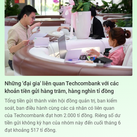
Địa chỉ: 60A Hoàng Văn Thụ, phường Đức Nhuận, Tp. Hồ Chí Minh
Hotline: 0918.033.133 - Email: tto@tuoitre.com.vn
Phòng Quảng Cáo Báo Tuổi Trẻ: 028.39974848
Dịch vụ truyền thông
Điều khoản bảo mật
Góp ý
© Copyright 2026 Bao dien tu Tuoi Tre, All rights reserved
® Báo điện tử Tuổi Trẻ giữ bản quyền nội dung trên website này
Những 'đại gia' liên quan Techcombank với các
khoản tiền gửi hàng trăm, hàng nghìn tỉ đồng
Tổng tiền gửi thành viên hội đồng quản trị, ban kiểm
soát, ban điều hành cùng các cá nhân có liên quan
của Techcombank đạt hơn 2.000 tỉ đồng. Riêng số dư
tiền gửi không kỳ hạn của nhóm này đến cuối tháng 6
đạt khoảng 517 tỉ đồng.