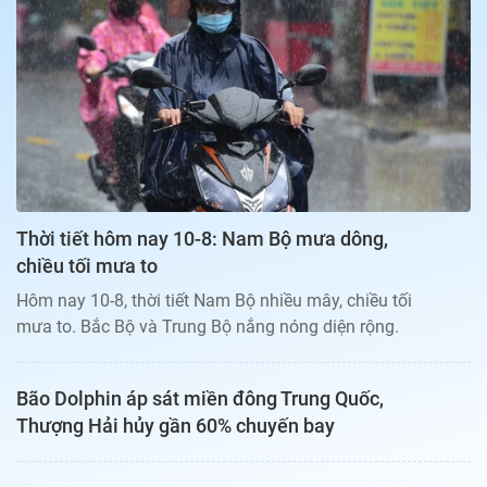
Bạn đọc
Giới tính
Điểm thi
Phản hồi
Phòng mạch
Cần biết
Đường dây nóng
Biết để khỏe
Thị trường 247
Nhà đất
Tiêu điểm
Học hành
Hỏi đáp
Chia sẻ
Thời tiết
Địa ốc
Thị trường
Thời tiết hôm nay 10-8: Nam Bộ mưa dông,
Đọc báo cùng bạn
Giải trí
chiều tối mưa to
Trải nghiệm và đánh giá
Chính sách
Hôm nay 10-8, thời tiết Nam Bộ nhiều mây, chiều tối
Đời sống
mưa to. Bắc Bộ và Trung Bộ nắng nóng diện rộng.
Dự án
Quảng cáo
Sản phẩm
Bão Dolphin áp sát miền đông Trung Quốc,
Tuoitrenews
Thượng Hải hủy gần 60% chuyến bay
Tuổi Trẻ Cuối Tuần