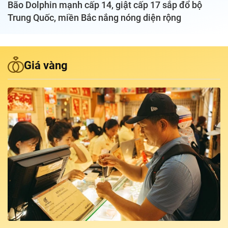
Bão Dolphin mạnh cấp 14, giật cấp 17 sắp đổ bộ
Trung Quốc, miền Bắc nắng nóng diện rộng
Podcast Tuổi Trẻ
Quảng cáo
Giá vàng
Đặt báo