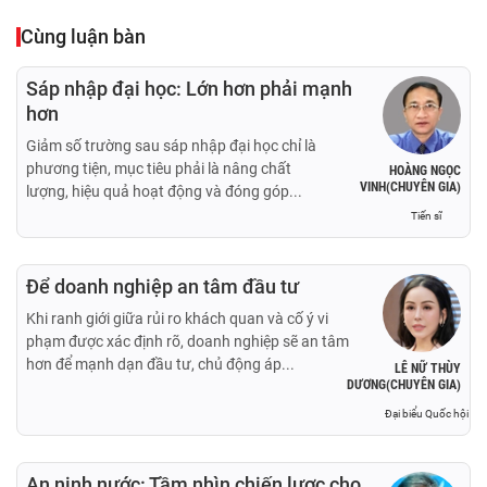
Cùng luận bàn
Sáp nhập đại học: Lớn hơn phải mạnh
hơn
Giảm số trường sau sáp nhập đại học chỉ là
phương tiện, mục tiêu phải là nâng chất
HOÀNG NGỌC
VINH(CHUYÊN GIA)
lượng, hiệu quả hoạt động và đóng góp...
Tiến sĩ
Để doanh nghiệp an tâm đầu tư
Khi ranh giới giữa rủi ro khách quan và cố ý vi
phạm được xác định rõ, doanh nghiệp sẽ an tâm
hơn để mạnh dạn đầu tư, chủ động áp...
LÊ NỮ THÙY
DƯƠNG(CHUYÊN GIA)
Đại biểu Quốc hội
An ninh nước: Tầm nhìn chiến lược cho