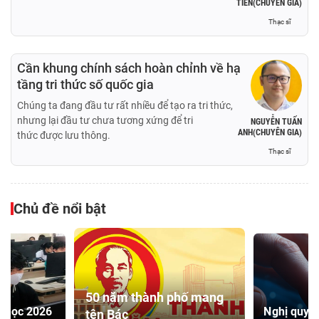
TIẾN(CHUYÊN GIA)
Thạc sĩ
Cần khung chính sách hoàn chỉnh về hạ
tầng tri thức số quốc gia
Chúng ta đang đầu tư rất nhiều để tạo ra tri thức,
nhưng lại đầu tư chưa tương xứng để tri
NGUYỄN TUẤN
ANH(CHUYÊN GIA)
thức được lưu thông.
Thạc sĩ
Chủ đề nổi bật
50 năm thành phố mang
i học 2026
Nghị quyết
tên Bác