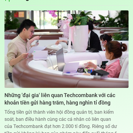
Địa chỉ: 60A Hoàng Văn Thụ, phường Đức Nhuận, Tp. Hồ Chí Minh
Hotline: 0918.033.133 - Email: tto@tuoitre.com.vn
Phòng Quảng Cáo Báo Tuổi Trẻ: 028.39974848
Dịch vụ truyền thông
Điều khoản bảo mật
Góp ý
© Copyright 2026 Bao dien tu Tuoi Tre, All rights reserved
® Báo điện tử Tuổi Trẻ giữ bản quyền nội dung trên website này
Những 'đại gia' liên quan Techcombank với các
khoản tiền gửi hàng trăm, hàng nghìn tỉ đồng
Tổng tiền gửi thành viên hội đồng quản trị, ban kiểm
soát, ban điều hành cùng các cá nhân có liên quan
của Techcombank đạt hơn 2.000 tỉ đồng. Riêng số dư