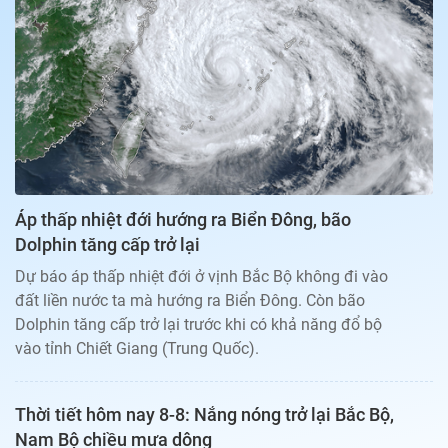
Bạn đọc
Giới tính
Điểm thi
Phản hồi
Phòng mạch
Cần biết
Đường dây nóng
Biết để khỏe
Thị trường 247
Nhà đất
Tiêu điểm
Học hành
Hỏi đáp
Chia sẻ
Thời tiết
Địa ốc
Thị trường
Áp thấp nhiệt đới hướng ra Biển Đông, bão
Đọc báo cùng bạn
Giải trí
Dolphin tăng cấp trở lại
Trải nghiệm và đánh giá
Chính sách
Dự báo áp thấp nhiệt đới ở vịnh Bắc Bộ không đi vào
Đời sống
đất liền nước ta mà hướng ra Biển Đông. Còn bão
Dự án
Quảng cáo
Dolphin tăng cấp trở lại trước khi có khả năng đổ bộ
Sản phẩm
vào tỉnh Chiết Giang (Trung Quốc).
Tuoitrenews
Thời tiết hôm nay 8-8: Nắng nóng trở lại Bắc Bộ,
Tuổi Trẻ Cuối Tuần
Nam Bộ chiều mưa dông