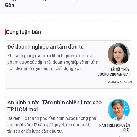
Gòn
Cùng luận bàn
Để doanh nghiệp an tâm đầu tư
Khi ranh giới giữa rủi ro khách quan và cố ý vi
phạm được xác định rõ, doanh nghiệp sẽ an tâm
hơn để mạnh dạn đầu tư, chủ động áp...
LÊ NỮ THÙY
DƯƠNG(CHUYÊN GIA)
Đại biểu Quốc hội
An ninh nước: Tầm nhìn chiến lược cho
TP.HCM mới
Đã đến lúc thành phố cần nhìn nước không phải
như một vấn đề cần giải quyết, mà như một
TRẦN TRIẾT(CHUYÊN
GIA)
tài sản chiến lược cần đầu tư.