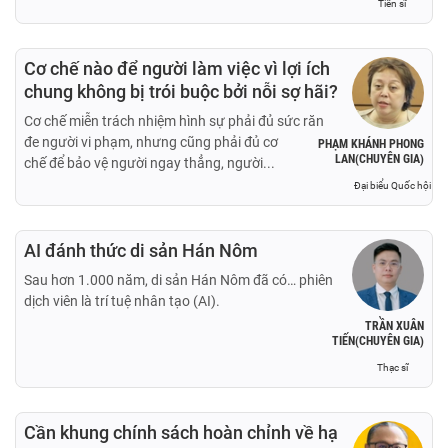
Tiến sĩ
Cơ chế nào để người làm việc vì lợi ích
chung không bị trói buộc bởi nỗi sợ hãi?
Cơ chế miễn trách nhiệm hình sự phải đủ sức răn
đe người vi phạm, nhưng cũng phải đủ cơ
PHẠM KHÁNH PHONG
LAN(CHUYÊN GIA)
chế để bảo vệ người ngay thẳng, người...
Đại biểu Quốc hội
AI đánh thức di sản Hán Nôm
Sau hơn 1.000 năm, di sản Hán Nôm đã có… phiên
dịch viên là trí tuệ nhân tạo (AI).
TRẦN XUÂN
TIẾN(CHUYÊN GIA)
Thạc sĩ
Cần khung chính sách hoàn chỉnh về hạ