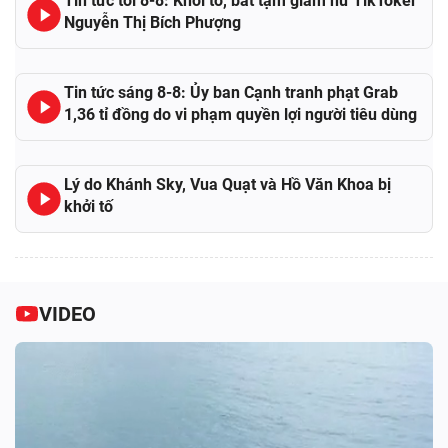
Tin tức tối 8-8: Khởi tố, bắt tạm giam nữ TikToker
Nguyễn Thị Bích Phượng
Tin tức sáng 8-8: Ủy ban Cạnh tranh phạt Grab
1,36 tỉ đồng do vi phạm quyền lợi người tiêu dùng
Lý do Khánh Sky, Vua Quạt và Hồ Văn Khoa bị
khởi tố
VIDEO