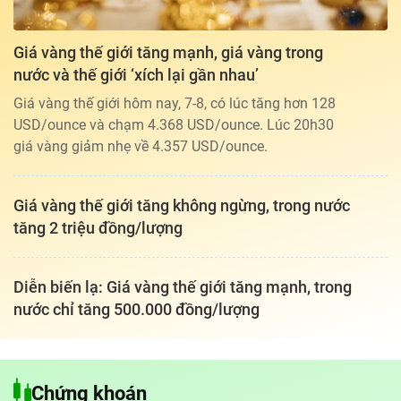
Giá vàng thế giới tăng mạnh, giá vàng trong
nước và thế giới ‘xích lại gần nhau’
Giá vàng thế giới hôm nay, 7-8, có lúc tăng hơn 128
USD/ounce và chạm 4.368 USD/ounce. Lúc 20h30
giá vàng giảm nhẹ về 4.357 USD/ounce.
Giá vàng thế giới tăng không ngừng, trong nước
tăng 2 triệu đồng/lượng
Diễn biến lạ: Giá vàng thế giới tăng mạnh, trong
nước chỉ tăng 500.000 đồng/lượng
Tổng biên tập: TRẦN XUÂN TOÀN
Giấy phép hoạt động báo điện tử tiếng Việt, tiếng Anh Số 561/GP-
Chứng khoán
BTTTT, cấp ngày 25-11-2022.