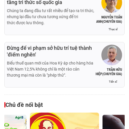
tầng tri thức số quốc gia
Chúng ta đang đầu tư rất nhiều để tạo ra tri thức,
nhưng lại đầu tư chưa tương xứng để tri
NGUYỄN TUẤN
ANH(CHUYÊN GIA)
thức được lưu thông.
Thạc sĩ
Đừng để vi phạm sở hữu trí tuệ thành
'điểm nghẽn'
Biểu thuế quan mới của Hoa Kỳ áp cho hàng hóa
Việt Nam 12,5% không chỉ là một rào cản
TRẦN HỮU
HIỆP(CHUYÊN GIA)
thương mại mà còn là "phép thử".
Tiến sĩ
Chủ đề nổi bật